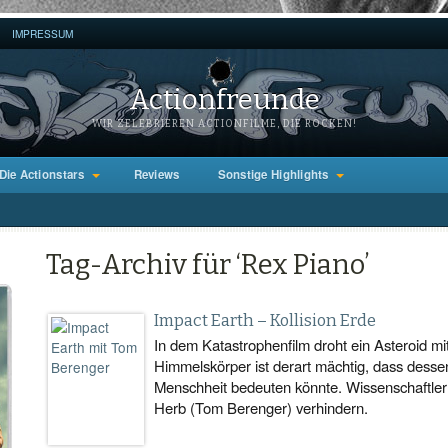
IMPRESSUM
Actionfreunde
WIR ZELEBRIEREN ACTIONFILME, DIE ROCKEN!
Die Actionstars
Reviews
Sonstige Highlights
Tag-Archiv für ‘Rex Piano’
Impact Earth – Kollision Erde
In dem Katastrophenfilm droht ein Asteroid mit
Himmelskörper ist derart mächtig, dass dess
Menschheit bedeuten könnte. Wissenschaftler 
Herb (Tom Berenger) verhindern.