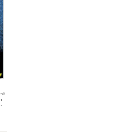
mit
hm
s-