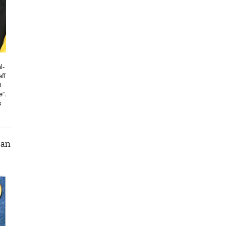
l-
ff
t
e“.
s
can