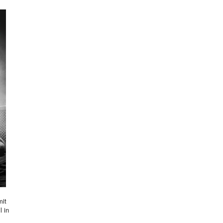
mit
l in