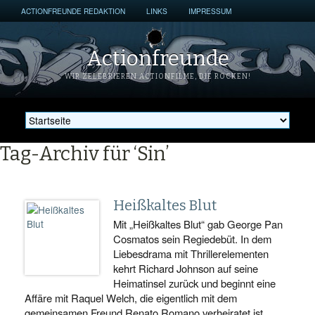
ACTIONFREUNDE REDAKTION
LINKS
IMPRESSUM
Actionfreunde
WIR ZELEBRIEREN ACTIONFILME, DIE ROCKEN!
Tag-Archiv für ‘Sin’
Heißkaltes Blut
Mit „Heißkaltes Blut“ gab George Pan
Cosmatos sein Regiedebüt. In dem
Liebesdrama mit Thrillerelementen
kehrt Richard Johnson auf seine
Heimatinsel zurück und beginnt eine
Affäre mit Raquel Welch, die eigentlich mit dem
gemeinsamen Freund Renato Romano verheiratet ist.