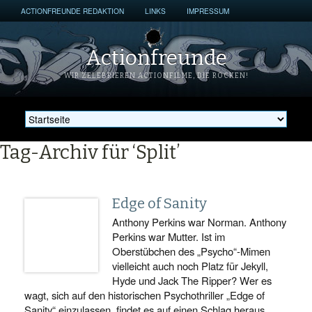
ACTIONFREUNDE REDAKTION
LINKS
IMPRESSUM
Actionfreunde
WIR ZELEBRIEREN ACTIONFILME, DIE ROCKEN!
Tag-Archiv für ‘Split’
Edge of Sanity
Anthony Perkins war Norman. Anthony
Perkins war Mutter. Ist im
Oberstübchen des „Psycho“-Mimen
vielleicht auch noch Platz für Jekyll,
Hyde und Jack The Ripper? Wer es
wagt, sich auf den historischen Psychothriller „Edge of
Sanity“ einzulassen, findet es auf einen Schlag heraus.