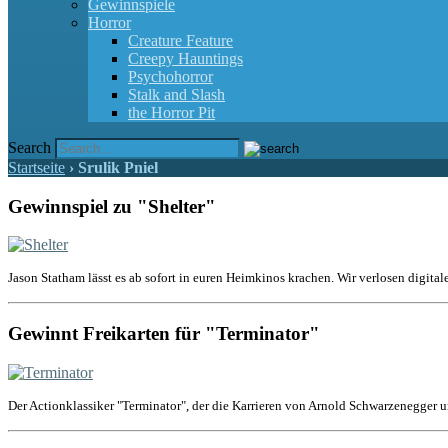
Gewinnspiele
Horror
Creature Feature
Creepy Hauntings
Psychohorror
Stalk and Slash
the Horror Pit
Search
Startseite
›
Srulik Pniel
Gewinnspiel zu "Shelter"
Jason Statham lässt es ab sofort in euren Heimkinos krachen. Wir verlosen digital
Gewinnt Freikarten für "Terminator"
Der Actionklassiker "Terminator", der die Karrieren von Arnold Schwarzenegger u