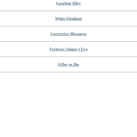
Gasoline Alley
White Elephant
Corrective Measures
Fortress: Sniper's Eye
A Day to Die