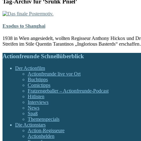
Tag-Archiv für ‘Srulik Pniel’
Exodus to Shanghai
1938 in Wien angesiedelt, wollten Regisseur Anthony Hickox und D
Streifen im Stile Quentin Tarantinos „Inglorious Basterds“ erschaffe
Actionfreunde Schnellüberblick
Der Actionfilm
Actionfreunde live vor Ort
Buchtipps
Comictipps
Fratzengeballer – Actionfreunde-Podcast
Hitlisten
Interviews
News
Spaß
Themenspecials
Die Actionstars
Action-Regisseure
Actionhelden