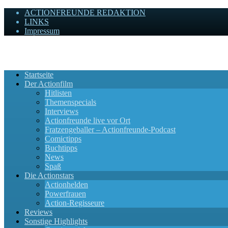
ACTIONFREUNDE REDAKTION
LINKS
Impressum
Actionfreunde
Wir zelebrieren Actionfilme, die rocken!
Startseite
Der Actionfilm
Hitlisten
Themenspecials
Interviews
Actionfreunde live vor Ort
Fratzengeballer – Actionfreunde-Podcast
Comictipps
Buchtipps
News
Spaß
Die Actionstars
Actionhelden
Powerfrauen
Action-Regisseure
Reviews
Sonstige Highlights