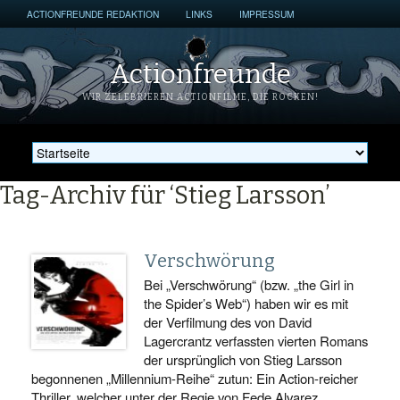
ACTIONFREUNDE REDAKTION
LINKS
IMPRESSUM
Actionfreunde
WIR ZELEBRIEREN ACTIONFILME, DIE ROCKEN!
Tag-Archiv für ‘Stieg Larsson’
Verschwörung
Bei „Verschwörung“ (bzw. „the Girl in
the Spider’s Web“) haben wir es mit
der Verfilmung des von David
Lagercrantz verfassten vierten Romans
der ursprünglich von Stieg Larsson
begonnenen „Millennium-Reihe“ zutun: Ein Action-reicher
Thriller, welcher unter der Regie von Fede Alvarez