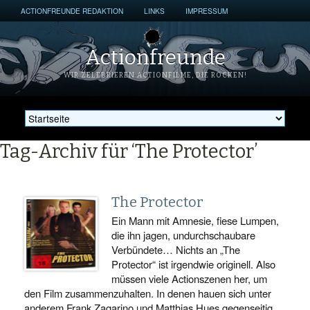
ACTIONFREUNDE REDAKTION
LINKS
IMPRESSUM
Actionfreunde
WIR ZELEBRIEREN ACTIONFILME, DIE ROCKEN!
Tag-Archiv für ‘The Protector’
The Protector
Ein Mann mit Amnesie, fiese Lumpen,
die ihn jagen, undurchschaubare
Verbündete… Nichts an „The
Protector“ ist irgendwie originell. Also
müssen viele Actionszenen her, um
den Film zusammenzuhalten. In denen hauen sich unter
anderem Frank Zagarino und Matthias Hues gegenseitig