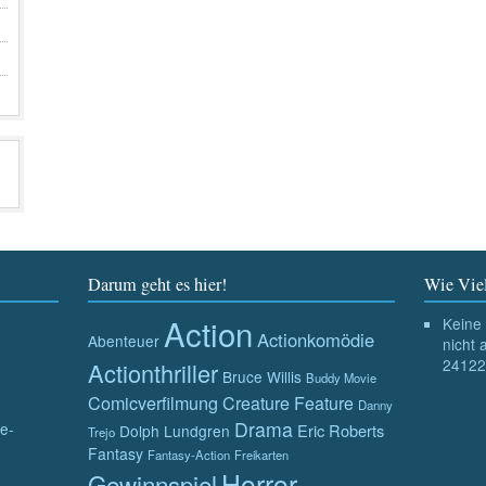
Darum geht es hier!
Wie Viel
Action
Keine 
Actionkomödie
Abenteuer
nicht 
24122
Actionthriller
Bruce Willis
Buddy Movie
Comicverfilmung
Creature Feature
Danny
Drama
e-
Eric Roberts
Dolph Lundgren
Trejo
Fantasy
Fantasy-Action
Freikarten
Horror
Gewinnspiel