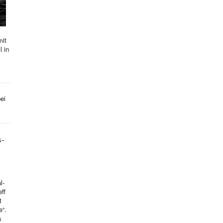
mit
l in
ei
s-
l-
ff
t
e“.
s