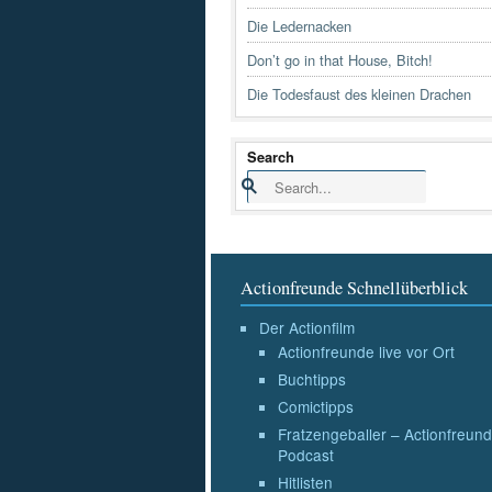
Die Ledernacken
Don’t go in that House, Bitch!
Die Todesfaust des kleinen Drachen
Search
Actionfreunde Schnellüberblick
Der Actionfilm
Actionfreunde live vor Ort
Buchtipps
Comictipps
Fratzengeballer – Actionfreund
Podcast
Hitlisten