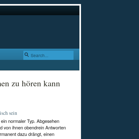
men zu hören kann
sch sein
ch ein normaler Typ. Abgesehen
nd von ihnen obendrein Antworten
ermanent dazu drängt, einen