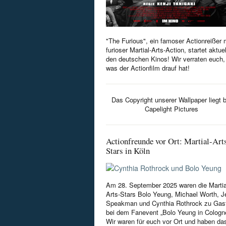
"The Furious", ein famoser Actionreißer 
furioser Martial-Arts-Action, startet aktuel
den deutschen Kinos! Wir verraten euch,
was der Actionfilm drauf hat!
Das Copyright unserer Wallpaper liegt b
Capelight Pictures
Actionfreunde vor Ort: Martial-Art
Stars in Köln
Am 28. September 2025 waren die Martia
Arts-Stars Bolo Yeung, Michael Worth, Je
Speakman und Cynthia Rothrock zu Gas
bei dem Fanevent „Bolo Yeung in Cologn
Wir waren für euch vor Ort und haben da