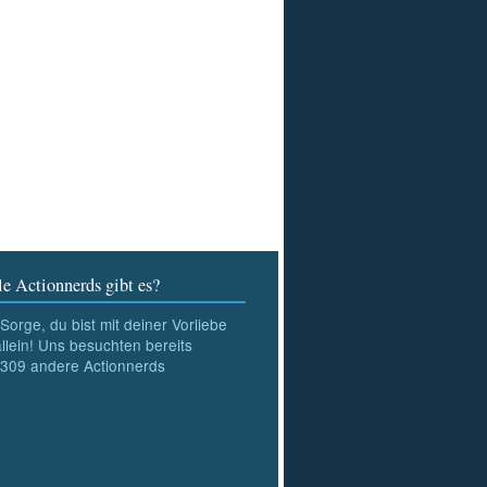
e Actionnerds gibt es?
Sorge, du bist mit deiner Vorliebe
allein! Uns besuchten bereits
309
andere Actionnerds