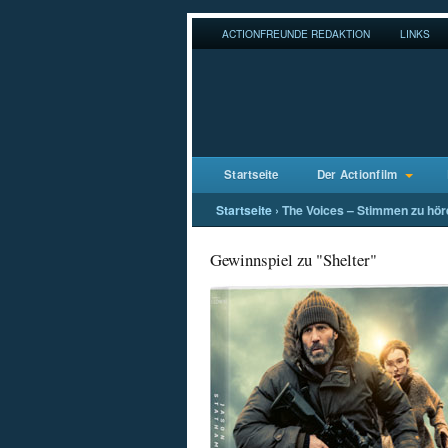
ACTIONFREUNDE REDAKTION
LINKS
Startseite
Der Actionfilm
Startseite
›
The Voices – Stimmen zu hör
Gewinnspiel zu "Shelter"