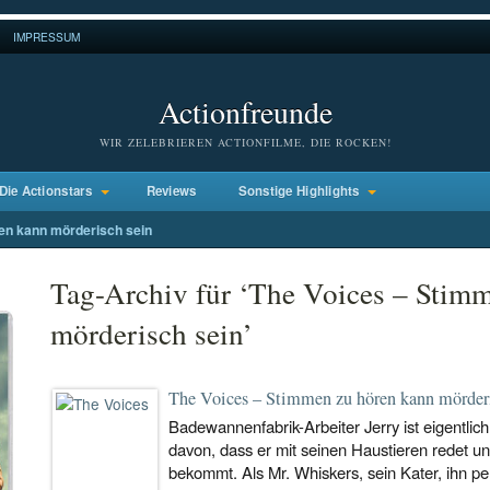
IMPRESSUM
Actionfreunde
WIR ZELEBRIEREN ACTIONFILME, DIE ROCKEN!
Die Actionstars
Reviews
Sonstige Highlights
en kann mörderisch sein
Tag-Archiv für ‘The Voices – Stim
mörderisch sein’
The Voices – Stimmen zu hören kann mörderi
Badewannenfabrik-Arbeiter Jerry ist eigentli
davon, dass er mit seinen Haustieren redet u
bekommt. Als Mr. Whiskers, sein Kater, ihn p