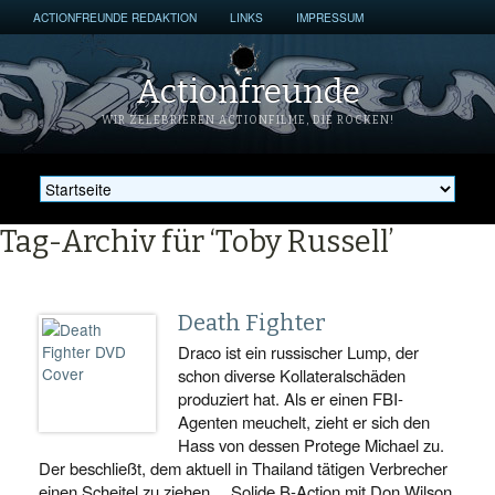
ACTIONFREUNDE REDAKTION
LINKS
IMPRESSUM
Actionfreunde
WIR ZELEBRIEREN ACTIONFILME, DIE ROCKEN!
Tag-Archiv für ‘Toby Russell’
Death Fighter
Draco ist ein russischer Lump, der
schon diverse Kollateralschäden
produziert hat. Als er einen FBI-
Agenten meuchelt, zieht er sich den
Hass von dessen Protege Michael zu.
Der beschließt, dem aktuell in Thailand tätigen Verbrecher
einen Scheitel zu ziehen… Solide B-Action mit Don Wilson