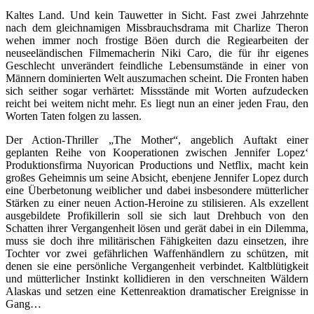
Kaltes Land. Und kein Tauwetter in Sicht. Fast zwei Jahrzehnte
nach dem gleichnamigen Missbrauchsdrama mit Charlize Theron
wehen immer noch frostige Böen durch die Regiearbeiten der
neuseeländischen Filmemacherin Niki Caro, die für ihr eigenes
Geschlecht unverändert feindliche Lebensumstände in einer von
Männern dominierten Welt auszumachen scheint. Die Fronten haben
sich seither sogar verhärtet: Missstände mit Worten aufzudecken
reicht bei weitem nicht mehr. Es liegt nun an einer jeden Frau, den
Worten Taten folgen zu lassen.
Der Action-Thriller „The Mother“, angeblich Auftakt einer
geplanten Reihe von Kooperationen zwischen Jennifer Lopez‘
Produktionsfirma Nuyorican Productions und Netflix, macht kein
großes Geheimnis um seine Absicht, ebenjene Jennifer Lopez durch
eine Überbetonung weiblicher und dabei insbesondere mütterlicher
Stärken zu einer neuen Action-Heroine zu stilisieren. Als exzellent
ausgebildete Profikillerin soll sie sich laut Drehbuch von den
Schatten ihrer Vergangenheit lösen und gerät dabei in ein Dilemma,
muss sie doch ihre militärischen Fähigkeiten dazu einsetzen, ihre
Tochter vor zwei gefährlichen Waffenhändlern zu schützen, mit
denen sie eine persönliche Vergangenheit verbindet. Kaltblütigkeit
und mütterlicher Instinkt kollidieren in den verschneiten Wäldern
Alaskas und setzen eine Kettenreaktion dramatischer Ereignisse in
Gang…