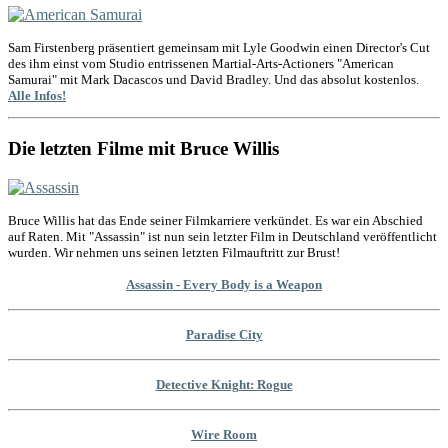
Sam Firstenberg präsentiert gemeinsam mit Lyle Goodwin einen Director's Cut
des ihm einst vom Studio entrissenen Martial-Arts-Actioners "American
Samurai" mit Mark Dacascos und David Bradley. Und das absolut kostenlos.
Alle Infos!
Die letzten Filme mit Bruce Willis
Bruce Willis hat das Ende seiner Filmkarriere verkündet. Es war ein Abschied
auf Raten. Mit "Assassin" ist nun sein letzter Film in Deutschland veröffentlicht
wurden. Wir nehmen uns seinen letzten Filmauftritt zur Brust!
Assassin - Every Body is a Weapon
Paradise City
Detective Knight: Rogue
Wire Room