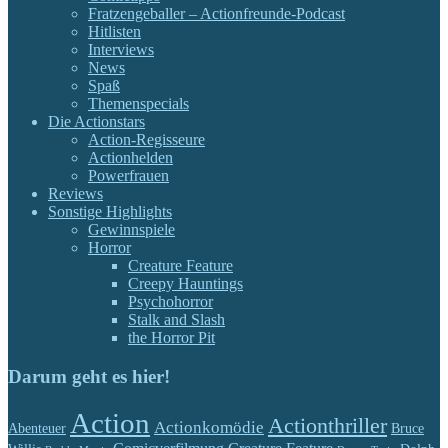
Fratzengeballer – Actionfreunde-Podcast
Hitlisten
Interviews
News
Spaß
Themenspecials
Die Actionstars
Action-Regisseure
Actionhelden
Powerfrauen
Reviews
Sonstige Highlights
Gewinnspiele
Horror
Creature Feature
Creepy Hauntings
Psychohorror
Stalk and Slash
the Horror Pit
Darum geht es hier!
Action
Actionthriller
Actionkomödie
Abenteuer
Bruce