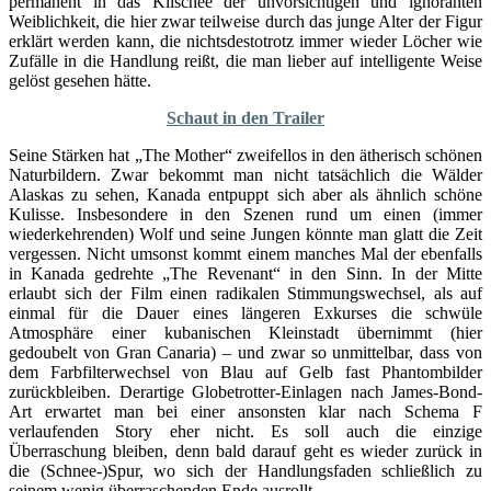
permanent in das Klischee der unvorsichtigen und ignoranten
Weiblichkeit, die hier zwar teilweise durch das junge Alter der Figur
erklärt werden kann, die nichtsdestotrotz immer wieder Löcher wie
Zufälle in die Handlung reißt, die man lieber auf intelligente Weise
gelöst gesehen hätte.
Schaut in den Trailer
Seine Stärken hat „The Mother“ zweifellos in den ätherisch schönen
Naturbildern. Zwar bekommt man nicht tatsächlich die Wälder
Alaskas zu sehen, Kanada entpuppt sich aber als ähnlich schöne
Kulisse. Insbesondere in den Szenen rund um einen (immer
wiederkehrenden) Wolf und seine Jungen könnte man glatt die Zeit
vergessen. Nicht umsonst kommt einem manches Mal der ebenfalls
in Kanada gedrehte „The Revenant“ in den Sinn. In der Mitte
erlaubt sich der Film einen radikalen Stimmungswechsel, als auf
einmal für die Dauer eines längeren Exkurses die schwüle
Atmosphäre einer kubanischen Kleinstadt übernimmt (hier
gedoubelt von Gran Canaria) – und zwar so unmittelbar, dass von
dem Farbfilterwechsel von Blau auf Gelb fast Phantombilder
zurückbleiben. Derartige Globetrotter-Einlagen nach James-Bond-
Art erwartet man bei einer ansonsten klar nach Schema F
verlaufenden Story eher nicht. Es soll auch die einzige
Überraschung bleiben, denn bald darauf geht es wieder zurück in
die (Schnee-)Spur, wo sich der Handlungsfaden schließlich zu
seinem wenig überraschenden Ende ausrollt.