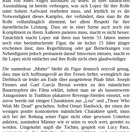
Blau von Jolies Augen aufblitzen zu sehen. In ihrer natürlichen
Ausstrahlung ist bereits verborgen, was sich Lopez für ihre Rolle
unter hohem Aufwand erarbeiten muss, und letztlich ist es die
Notwendigkeit dieses Kampfes, der verhindert, dass man ihr die
Rolle vollumfänglich abnimmt; bei allem Respekt für ihre
darstellerische Leistung. Dass sie in einer Szene auch noch ein
Kompliment zu ihrem Äußeren parieren muss, macht es nicht besser.
Tatsächlich macht Lopez mit ihren nun bereits 53 Jahren immer
noch eine beeindruckende Figur, die sie locker 15 Jahre jünger
erscheinen lässt; dass Regieführung oder gar Bemerkungen von
Nebenfiguren jedoch permanent darauf hinweisen müssen, macht es
für Lopez nicht einfacher und ihre Rolle nicht eben glaubwürdiger.
Die namenlose „Mutter“ bleibt als Figur dennoch reizvoll genug,
dass man sich hoffnungsvoll an ihre Fersen heftet, wenngleich das
Drehbuch sie leider am Ende über ausgetretene Pfade führt. Joseph
Fiennes und Gael García Bernal werden zu den männlichen
Bauernopfern des Films erklärt, indem man sie als hassenswerte
Antagonisten in Tradition plakativer Revenge-Streifen einsetzt, wie
zuvor bereits mit einigen Charakteren aus „Lou“ und „Those Who
Wish Me Dead“ geschehen. Selbst Omari Hardwick, der einen der
wenigen positiv konnotierten männlichen Charaktere spielt, muss
sich bei der Rettung seiner Figur nicht ohne gewissen Unterton
anhören, zumindest Männer wie er seien es noch wert, gerettet zu
werden. Umgekehrt stapft die Tochter, gespielt von Lucy Paez,