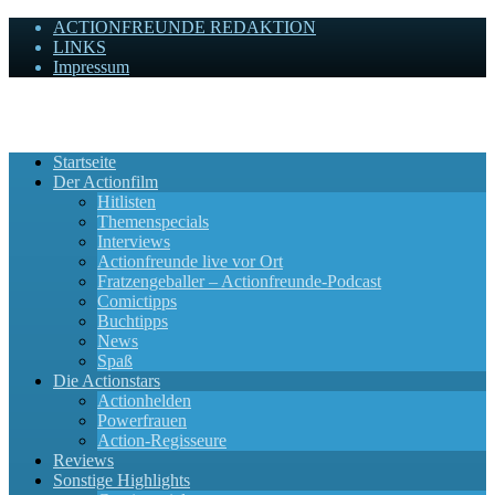
ACTIONFREUNDE REDAKTION
LINKS
Impressum
Actionfreunde
Wir zelebrieren Actionfilme, die rocken!
Startseite
Der Actionfilm
Hitlisten
Themenspecials
Interviews
Actionfreunde live vor Ort
Fratzengeballer – Actionfreunde-Podcast
Comictipps
Buchtipps
News
Spaß
Die Actionstars
Actionhelden
Powerfrauen
Action-Regisseure
Reviews
Sonstige Highlights