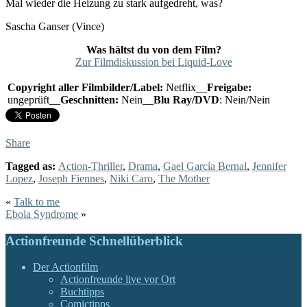
Mal wieder die Heizung zu stark aufgedreht, was?
Sascha Ganser (Vince)
Was hältst du von dem Film?
Zur Filmdiskussion bei Liquid-Love
Copyright aller Filmbilder/Label:
Netflix__
Freigabe:
ungeprüft__
Geschnitten:
Nein__
Blu Ray/DVD
: Nein/Nein
Share
Tagged as:
Action-Thriller
,
Drama
,
Gael García Bernal
,
Jennifer
Lopez
,
Joseph Fiennes
,
Niki Caro
,
The Mother
«
Talk to me
Ebola Syndrome
»
Actionfreunde Schnellüberblick
Der Actionfilm
Actionfreunde live vor Ort
Buchtipps
Comictipps