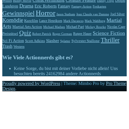
Comicverfilmung
Creature Feature
Willis
Dolph
Buddy Movie
Danny Trejo
Drama
Eric Roberts
Lundgren
Fantasy
Fantasy-Action
Freikarten
Horror
Gewinnspiel
Jason Statham
Jean Claude van Damme
Joel Silver
Komödie
Martial
Kurzfilm
Lance Henriksen
Mark Dacascos
Mark Wahlberg
Arts
Martial Arts Action
Michael Paré
Nicolas Cage
Michael Madsen
Mickey Rourke
Quiz
Science Fiction
Preisrätsel
Rutger Hauer
Robert Patrick
Roger Corman
Thriller
Slasher
Sci Fi Action
Scott Adkins
Sylvester Stallone
Splatter
Trash
Western
Wie Viele Actionnerds gibt es?
Keine Sorge, du bist mit deiner Vorliebe nicht allein! Uns
besuchten bereits
24162984
andere Actionnerds
Proudly powered by WordPress
|
Theme: Mimbo Pro by
Pro Theme
Design
.