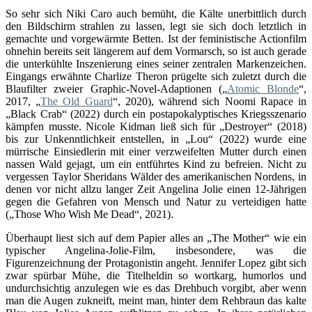
So sehr sich Niki Caro auch bemüht, die Kälte unerbittlich durch
den Bildschirm strahlen zu lassen, legt sie sich doch letztlich in
gemachte und vorgewärmte Betten. Ist der feministische Actionfilm
ohnehin bereits seit längerem auf dem Vormarsch, so ist auch gerade
die unterkühlte Inszenierung eines seiner zentralen Markenzeichen.
Eingangs erwähnte Charlize Theron prügelte sich zuletzt durch die
Blaufilter zweier Graphic-Novel-Adaptionen („
Atomic Blonde
“,
2017, „
The Old Guard
“, 2020), während sich Noomi Rapace in
„Black Crab“ (2022) durch ein postapokalyptisches Kriegsszenario
kämpfen musste. Nicole Kidman ließ sich für „Destroyer“ (2018)
bis zur Unkenntlichkeit entstellen, in „Lou“ (2022) wurde eine
mürrische Einsiedlerin mit einer verzweifelten Mutter durch einen
nassen Wald gejagt, um ein entführtes Kind zu befreien. Nicht zu
vergessen Taylor Sheridans Wälder des amerikanischen Nordens, in
denen vor nicht allzu langer Zeit Angelina Jolie einen 12-Jährigen
gegen die Gefahren von Mensch und Natur zu verteidigen hatte
(„Those Who Wish Me Dead“, 2021).
Überhaupt liest sich auf dem Papier alles an „The Mother“ wie ein
typischer Angelina-Jolie-Film, insbesondere, was die
Figurenzeichnung der Protagonistin angeht. Jennifer Lopez gibt sich
zwar spürbar Mühe, die Titelheldin so wortkarg, humorlos und
undurchsichtig anzulegen wie es das Drehbuch vorgibt, aber wenn
man die Augen zukneift, meint man, hinter dem Rehbraun das kalte