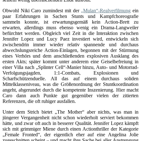
Obwohl Niki Caro zumindest mit der
„Mulan“-Realverfilmung
ein
paar Erfahrungen in Sachen Stunts und Kampfchoreografie
sammeln konnte, ist erwartungsgemäß kein Action-Brett zu
erwarten, allerdings muss ebenso wenig ein Drama-Langweiler
befürchtet werden. Obgleich viel Zeit in die Interaktion zwischen
Jennifer Lopez und Lucy Paez investiert wird, entwickeln sich
zwischendrin immer wieder relativ spannende und durchaus
abwechslungsreiche Action-Einlagen, begonnen mit der Stürmung
eines Verhörs und dem anschließenden explosiven Ausklang des
ersten Akts; später kommt unter anderem eine Geiselbefreiung in
einer Villa nach „Splinter Cell“-Manier hinzu, Auto- und Motorrad-
Verfolgungsjagden, 1:1-Combats, Explosionen und
Scharfschützenduelle. All das auf einem durchaus soliden
Mittelklasseniveau, was die Größenordnung der Stuntkoordination
angeht, abgerundet durch die kompetente Inszenierung. Hier macht
Caro dann auch Punkte gut gegenüber vielen der zitierten
Referenzen, die oft ruhiger ausfallen.
Unter dem Strich bietet „The Mother“ aber nichts, was man in
jüngerer Vergangenheit nicht schon wiederholt serviert bekommen
hätte, und zwar oft auch in besserer Qualität. Jennifer Lopez kämpft
sich mit grimmiger Miene durch einen Actionthriller der Kategorie
„Female Fronted“, der eigentlich eher auf eine Angelina Jolie
zugeschnitten scheint – und macht ihre Sache bei aller Anstrengung