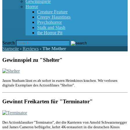
Gewinnspiele
Horror
Creature Feature
Creepy Hauntings
Psychohorror
Stalk and Slash
the Horror Pit
Search
Startseite
›
Reviews
›
The Mother
Gewinnspiel zu "Shelter"
Jason Statham lässt es ab sofort in euren Heimkinos krachen. Wir verlosen
digitale Exemplare des Actionfilmes "Shelter".
Gewinnt Freikarten für "Terminator"
Der Actionklassiker "Terminator", der die Karrieren von Arnold Schwarzenegger
und James Cameron beflügelte, kehrt 4K-restauriert in die deutschen Kinos