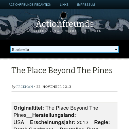
ACTIONFREUNDE REDAKTION
LINKS
IMPRESSUM
Actionfreunde
WIR ZELEBRIEREN ACTIONFILME, DIE ROCKEN!
The Place Beyond The Pines
by
FREEMAN
• 22. NOVEMBER 2013
Originaltitel:
The Place Beyond The
Pines__
Herstellungsland:
USA__
Erscheinungsjahr:
2012__
Regie: