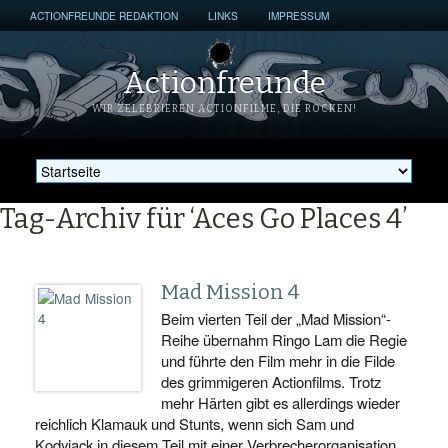
ACTIONFREUNDE REDAKTION
LINKS
IMPRESSUM
Actionfreunde
WIR ZELEBRIEREN ACTIONFILME, DIE ROCKEN!
Tag-Archiv für ‘Aces Go Places 4’
Mad Mission 4
Beim vierten Teil der „Mad Mission“-
Reihe übernahm Ringo Lam die Regie
und führte den Film mehr in die Filde
des grimmigeren Actionfilms. Trotz
mehr Härten gibt es allerdings wieder
reichlich Klamauk und Stunts, wenn sich Sam und
Kodyjack in diesem Teil mit einer Verbrecherorganisation