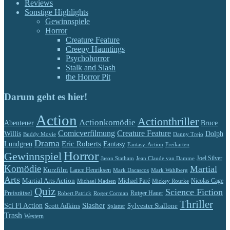
Reviews
Sonstige Highlights
Gewinnspiele
Horror
Creature Feature
Creepy Hauntings
Psychohorror
Stalk and Slash
the Horror Pit
Darum geht es hier!
Action
Actionthriller
Actionkomödie
Abenteuer
Bruce
Comicverfilmung
Creature Feature
Willis
Dolph
Buddy Movie
Danny Trejo
Drama
Eric Roberts
Lundgren
Fantasy
Fantasy-Action
Freikarten
Horror
Gewinnspiel
Jason Statham
Jean Claude van Damme
Joel Silver
Komödie
Martial
Kurzfilm
Lance Henriksen
Mark Dacascos
Mark Wahlberg
Arts
Martial Arts Action
Michael Paré
Nicolas Cage
Michael Madsen
Mickey Rourke
Quiz
Science Fiction
Preisrätsel
Rutger Hauer
Robert Patrick
Roger Corman
Thriller
Slasher
Sci Fi Action
Scott Adkins
Sylvester Stallone
Splatter
Trash
Western