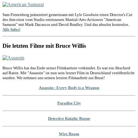
Sam Firstenberg präsentiert gemeinsam mit Lyle Goodwin einen Director's Cut
des ihm einst vom Studio entrissenen Martial-Arts-Actioners "American
Samurai" mit Mark Dacascos und David Bradley. Und das absolut kostenlos.
Alle Infos!
Die letzten Filme mit Bruce Willis
Bruce Willis hat das Ende seiner Filmkarriere verkündet. Es war ein Abschied
auf Raten. Mit "Assassin" ist nun sein letzter Film in Deutschland veröffentlicht
wurden. Wir nehmen uns seinen letzten Filmauftritt zur Brust!
Assassin - Every Body is a Weapon
Paradise City
Detective Knight: Rogue
Wire Room