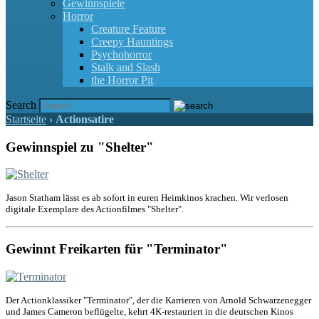
Gewinnspiele
Horror
Creature Feature
Creepy Hauntings
Psychohorror
Stalk and Slash
the Horror Pit
Search
Startseite
›
Actionsatire
Gewinnspiel zu "Shelter"
Jason Statham lässt es ab sofort in euren Heimkinos krachen. Wir verlosen
digitale Exemplare des Actionfilmes "Shelter".
Gewinnt Freikarten für "Terminator"
Der Actionklassiker "Terminator", der die Karrieren von Arnold Schwarzenegger
und James Cameron beflügelte, kehrt 4K-restauriert in die deutschen Kinos