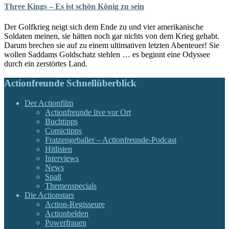
Three Kings – Es ist schön König zu sein
Der Golfkrieg neigt sich dem Ende zu und vier amerikanische
Soldaten meinen, sie hätten noch gar nichts von dem Krieg gehabt.
Darum brechen sie auf zu einem ultimativen letzten Abenteuer! Sie
wollen Saddams Goldschatz stehlen … es beginnt eine Odyssee
durch ein zerstörtes Land.
Actionfreunde Schnellüberblick
Der Actionfilm
Actionfreunde live vor Ort
Buchtipps
Comictipps
Fratzengeballer – Actionfreunde-Podcast
Hitlisten
Interviews
News
Spaß
Themenspecials
Die Actionstars
Action-Regisseure
Actionhelden
Powerfrauen