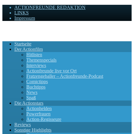
ACTIONFREUNDE REDAKTION
LINKS
Impressum
Actionfreunde
Wir zelebrieren Actionfilme, die rocken!
Startseite
Der Actionfilm
Hitlisten
Themenspecials
Interviews
Actionfreunde live vor Ort
Fratzengeballer – Actionfreunde-Podcast
Comictipps
Buchtipps
News
Spaß
Die Actionstars
Actionhelden
Powerfrauen
Action-Regisseure
Reviews
Sonstige Highlights