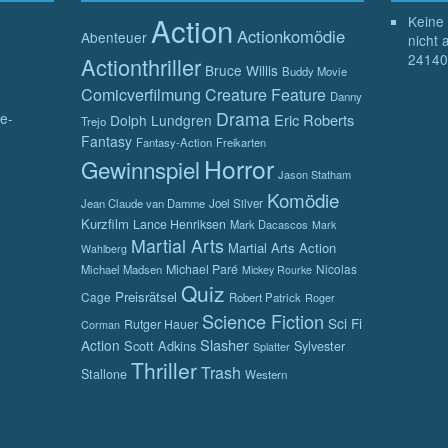
Action
Keine 
Actionkomödie
Abenteuer
nicht 
24140
Actionthriller
Bruce Willis
Buddy Movie
Comicverfilmung
Creature Feature
Danny
Drama
e-
Eric Roberts
Dolph Lundgren
Trejo
Fantasy
Fantasy-Action
Freikarten
Horror
Gewinnspiel
Jason Statham
Komödie
Jean Claude van Damme
Joel Silver
Kurzfilm
Lance Henriksen
Mark Dacascos
Mark
Martial Arts
Martial Arts Action
Wahlberg
Michael Paré
Nicolas
Michael Madsen
Mickey Rourke
Quiz
Preisrätsel
Cage
Robert Patrick
Roger
Science Fiction
Sci Fi
Rutger Hauer
Corman
Slasher
Action
Scott Adkins
Sylvester
Splatter
Thriller
Trash
Stallone
Western