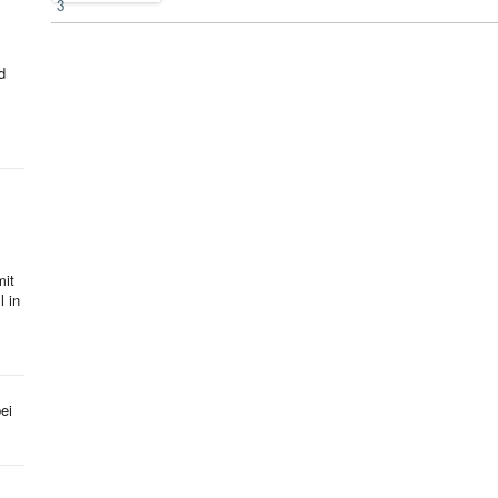
d
mit
l in
ei