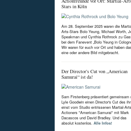
Actionfreunde vor Ort: Martial-Art
Stars in Köln
Am 28. September 2025 waren die Martia
Arts-Stars Bolo Yeung, Michael Worth, Je
Speakman und Cynthia Rothrock zu Gas
bei dem Fanevent „Bolo Yeung in Cologn
Wir waren für euch vor Ort und haben da
eine oder andere Bild mitgebracht.
Der Director's Cut von „American
Samurai“ ist da!
Sam Firstenberg präsentiert gemeinsam 
Lyle Goodwin einen Director's Cut des i
einst vom Studio entrissenen Martial-Art
Actioners "American Samurai" mit Mark
Dacascos und David Bradley. Und das
absolut kostenlos.
Alle Infos!