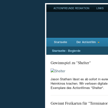
ACTIONFREUNDE REDAKTION
LINKS
Startseite
Der Actionfilm
Startseite
›
Begierde
Gewinnspiel zu "Shelter"
Jason Statham lässt es ab sofort in eure
Heimkinos krachen. Wir verlosen digitale
Exemplare des Actionfilmes "Shelter".
Gewinnt Freikarten für "Terminator