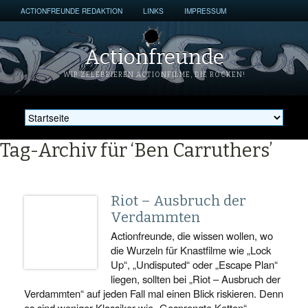
ACTIONFREUNDE REDAKTION
LINKS
IMPRESSUM
Actionfreunde
WIR ZELEBRIEREN ACTIONFILME, DIE ROCKEN!
Tag-Archiv für ‘Ben Carruthers’
Riot – Ausbruch der
Verdammten
Actionfreunde, die wissen wollen, wo
die Wurzeln für Knastfilme wie „Lock
Up“, „Undisputed“ oder „Escape Plan“
liegen, sollten bei „Riot – Ausbruch der
Verdammten“ auf jeden Fall mal einen Blick riskieren. Denn
es sind weniger Klassiker wie „Gesprengte Ketten“,