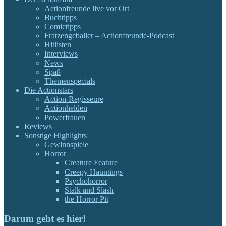
Actionfreunde live vor Ort
Buchtipps
Comictipps
Fratzengeballer – Actionfreunde-Podcast
Hitlisten
Interviews
News
Spaß
Themenspecials
Die Actionstars
Action-Regisseure
Actionhelden
Powerfrauen
Reviews
Sonstige Highlights
Gewinnspiele
Horror
Creature Feature
Creepy Hauntings
Psychohorror
Stalk and Slash
the Horror Pit
Darum geht es hier!