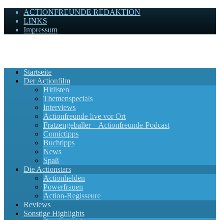
ACTIONFREUNDE REDAKTION
LINKS
Impressum
Actionfreunde
Wir zelebrieren Actionfilme, die rocken!
Startseite
Der Actionfilm
Hitlisten
Themenspecials
Interviews
Actionfreunde live vor Ort
Fratzengeballer – Actionfreunde-Podcast
Comictipps
Buchtipps
News
Spaß
Die Actionstars
Actionhelden
Powerfrauen
Action-Regisseure
Reviews
Sonstige Highlights