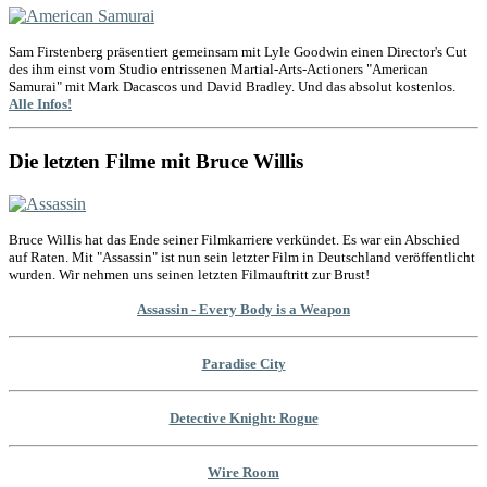
Sam Firstenberg präsentiert gemeinsam mit Lyle Goodwin einen Director's Cut
des ihm einst vom Studio entrissenen Martial-Arts-Actioners "American
Samurai" mit Mark Dacascos und David Bradley. Und das absolut kostenlos.
Alle Infos!
Die letzten Filme mit Bruce Willis
Bruce Willis hat das Ende seiner Filmkarriere verkündet. Es war ein Abschied
auf Raten. Mit "Assassin" ist nun sein letzter Film in Deutschland veröffentlicht
wurden. Wir nehmen uns seinen letzten Filmauftritt zur Brust!
Assassin - Every Body is a Weapon
Paradise City
Detective Knight: Rogue
Wire Room