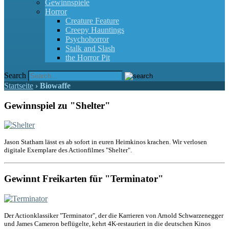
Gewinnspiele
Horror
Creature Feature
Creepy Hauntings
Psychohorror
Stalk and Slash
the Horror Pit
Search
Startseite
›
Biowaffe
Gewinnspiel zu "Shelter"
Jason Statham lässt es ab sofort in euren Heimkinos krachen. Wir verlosen
digitale Exemplare des Actionfilmes "Shelter".
Gewinnt Freikarten für "Terminator"
Der Actionklassiker "Terminator", der die Karrieren von Arnold Schwarzenegger
und James Cameron beflügelte, kehrt 4K-restauriert in die deutschen Kinos