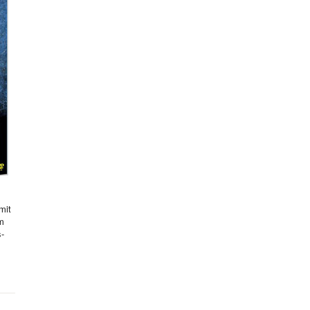
mit
hm
s-