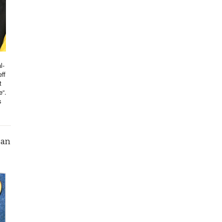
l-
ff
t
e“.
s
can