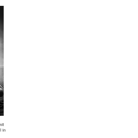
mit
l in