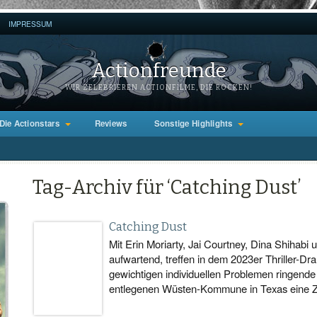
IMPRESSUM
Actionfreunde
WIR ZELEBRIEREN ACTIONFILME, DIE ROCKEN!
Die Actionstars
Reviews
Sonstige Highlights
Tag-Archiv für ‘Catching Dust’
Catching Dust
Mit Erin Moriarty, Jai Courtney, Dina Shihabi
aufwartend, treffen in dem 2023er Thriller-Dr
gewichtigen individuellen Problemen ringende
entlegenen Wüsten-Kommune in Texas eine 