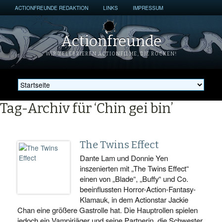
ACTIONFREUNDE REDAKTION
LINKS
IMPRESSUM
Actionfreunde
WIR ZELEBRIEREN ACTIONFILME, DIE ROCKEN!
Tag-Archiv für ‘Chin gei bin’
The Twins Effect
Dante Lam und Donnie Yen
inszenierten mit „The Twins Effect“
einen von „Blade“, „Buffy“ und Co.
beeinflussten Horror-Action-Fantasy-
Klamauk, in dem Actionstar Jackie
Chan eine größere Gastrolle hat. Die Hauptrollen spielen
jedoch ein Vampirjäger und seine Partnerin, die Schwester