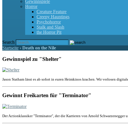
Gewinnspiele
Horror
Creature Feature
Creepy Hauntings
Psychohorror
Stalk and Slash
the Horror Pit
Search
Startseite
›
Death on the Nile
Gewinnspiel zu "Shelter"
Jason Statham lässt es ab sofort in euren Heimkinos krachen. Wir verlosen digital
Gewinnt Freikarten für "Terminator"
Der Actionklassiker "Terminator", der die Karrieren von Arnold Schwarzenegger u