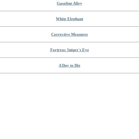
Gasoline Alley
White Elephant
Corrective Measures
Fortress: Sniper's Eye
A Day to Die