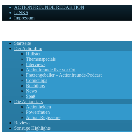
ACTIONFREUNDE REDAKTION
LINKS
Impressum
Actionfreunde
Wir zelebrieren Actionfilme, die rocken!
Startseite
Der Actionfilm
Hitlisten
Themenspecials
Interviews
Actionfreunde live vor Ort
Fratzengeballer – Actionfreunde-Podcast
Comictipps
Buchtipps
News
Spaß
Die Actionstars
Actionhelden
Powerfrauen
Action-Regisseure
Reviews
Sonstige Highlights