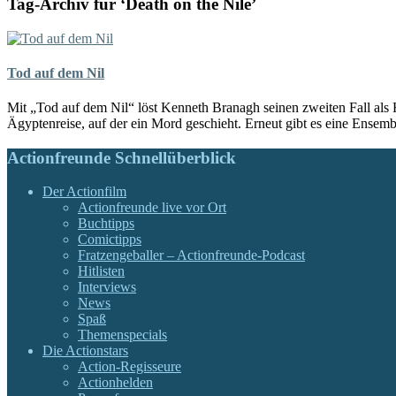
Tag-Archiv für ‘Death on the Nile’
Tod auf dem Nil
Mit „Tod auf dem Nil“ löst Kenneth Branagh seinen zweiten Fall als H
Ägyptenreise, auf der ein Mord geschieht. Erneut gibt es eine Ens
Actionfreunde Schnellüberblick
Der Actionfilm
Actionfreunde live vor Ort
Buchtipps
Comictipps
Fratzengeballer – Actionfreunde-Podcast
Hitlisten
Interviews
News
Spaß
Themenspecials
Die Actionstars
Action-Regisseure
Actionhelden