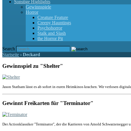
Sonstige Highlights
Gewinnspiele
Horror
Creature Feature
Creepy Hauntings
Psychohorror
Stalk and Slash
the Horror Pit
Search
Startseite
›
Deckard
Gewinnspiel zu "Shelter"
Jason Statham lässt es ab sofort in euren Heimkinos krachen. Wir verlosen digital
Gewinnt Freikarten für "Terminator"
Der Actionklassiker "Terminator", der die Karrieren von Arnold Schwarzenegger u