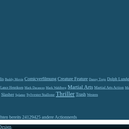
Comicverfilmung
Creature Feature
lis
Dolph Lundg
Buddy Movie
Danny Trejo
Martial Arts
Martial Arts Action
Lance Henriksen
Mark Dacascos
Mi
Mark Wahlberg
Thriller
Trash
Slasher
Sylvester Stallone
Splatter
Western
chten bereits
24129425
andere Actionnerds
Design
.