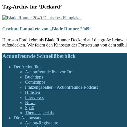
Tag-Archiv für ‘Deckard’
Gewinnt Fanpakete von „Blade Runner 2049“
Harrison Ford kehrt als Blade Runner Deckard auf die große Leinwan
aufzudecken. Wir feiern den Kinostart der Fortsetzung von dem stil
Actionfreunde Schnellüberblick
Der Actionfilm
Actionfreunde live vor Ort
Buchtipps
Comictipps
Fratzengeballer – Actionfreunde-Podcast
Hitlisten
Interviews
News
Spaß
Themenspecials
Die Actionstars
Action-Regisseure