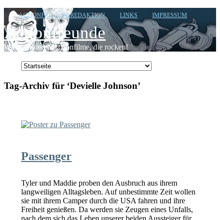
ACTIONFREUNDE REDAKTION
LINKS
IMPRESSUM
Actionfreunde
Wir zelebrieren Actionfilme, die rocken!
Tag-Archiv für ‘Devielle Johnson’
Passenger
Tyler und Maddie proben den Ausbruch aus ihrem
langweiligen Alltagsleben. Auf unbestimmte Zeit wollen
sie mit ihrem Camper durch die USA fahren und ihre
Freiheit genießen. Da werden sie Zeugen eines Unfalls,
nach dem sich das Leben unserer beiden Aussteiger für