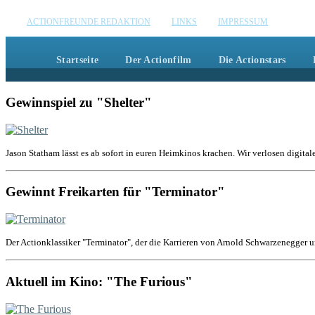
Action
ACTIONFREUNDE REDAKTION
LINKS
IMPRESSUM
Wir zel
Startseite
Der Actionfilm
Die Actionstars
Gewinnspiel zu "Shelter"
Jason Statham lässt es ab sofort in euren Heimkinos krachen. Wir verlosen digital
Gewinnt Freikarten für "Terminator"
Der Actionklassiker "Terminator", der die Karrieren von Arnold Schwarzenegger u
Aktuell im Kino: "The Furious"