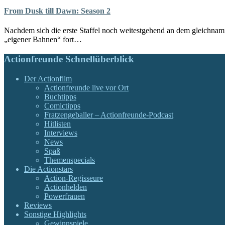
From Dusk till Dawn: Season 2
Nachdem sich die erste Staffel noch weitestgehend an dem gleichnami
„eigener Bahnen“ fort…
Actionfreunde Schnellüberblick
Der Actionfilm
Actionfreunde live vor Ort
Buchtipps
Comictipps
Fratzengeballer – Actionfreunde-Podcast
Hitlisten
Interviews
News
Spaß
Themenspecials
Die Actionstars
Action-Regisseure
Actionhelden
Powerfrauen
Reviews
Sonstige Highlights
Gewinnspiele