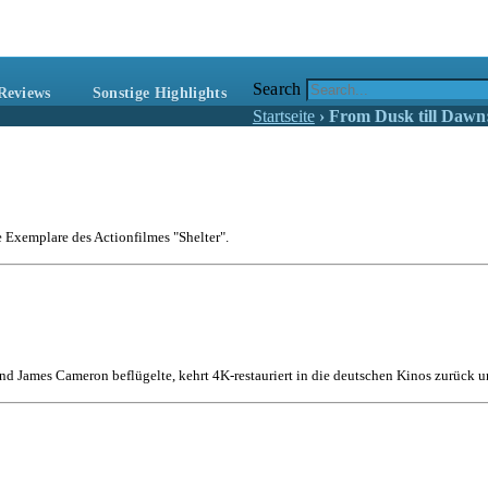
freunde
ebrieren Actionfilme, die rocken!
Search
Reviews
Sonstige Highlights
Startseite
›
From Dusk till Dawn
e Exemplare des Actionfilmes "Shelter".
nd James Cameron beflügelte, kehrt 4K-restauriert in die deutschen Kinos zurück un