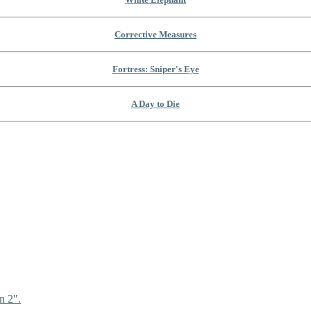
Corrective Measures
Fortress: Sniper's Eye
A Day to Die