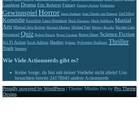
Drama
Eric Roberts
Lundgren
Fantasy
Fantasy-Action
Freikarten
Horror
Gewinnspiel
Jason Statham
Jean Claude van Damme
Joel Silver
Komödie
Martial
Kurzfilm
Lance Henriksen
Mark Dacascos
Mark Wahlberg
Arts
Martial Arts Action
Michael Paré
Nicolas Cage
Michael Madsen
Mickey Rourke
Quiz
Science Fiction
Preisrätsel
Rutger Hauer
Robert Patrick
Roger Corman
Thriller
Slasher
Sci Fi Action
Scott Adkins
Sylvester Stallone
Splatter
Trash
Western
Wie Viele Actionnerds gibt es?
Keine Sorge, du bist mit deiner Vorliebe nicht allein! Uns
besuchten bereits
24178945
andere Actionnerds
Proudly powered by WordPress
|
Theme: Mimbo Pro by
Pro Theme
Design
.