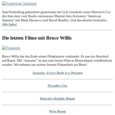
Sam Firstenberg präsentiert gemeinsam mit Lyle Goodwin einen Director's Cut
des ihm einst vom Studio entrissenen Martial-Arts-Actioners "American
Samurai" mit Mark Dacascos und David Bradley. Und das absolut kostenlos.
Alle Infos!
Die letzten Filme mit Bruce Willis
Bruce Willis hat das Ende seiner Filmkarriere verkündet. Es war ein Abschied
auf Raten. Mit "Assassin" ist nun sein letzter Film in Deutschland veröffentlicht
wurden. Wir nehmen uns seinen letzten Filmauftritt zur Brust!
Assassin - Every Body is a Weapon
Paradise City
Detective Knight: Rogue
Wire Room