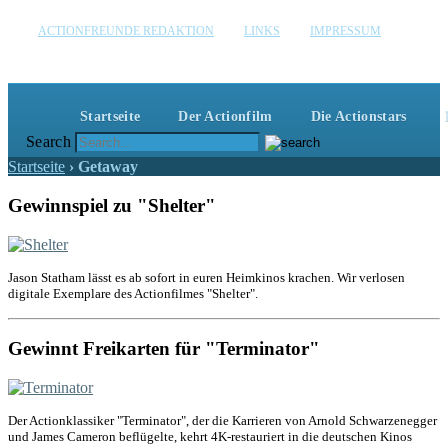
ACTIONFREUNDE REDAKTION
LINKS
IMPRESSUM
Actionfreunde
Wir zelebrieren Actionfilme, die rocken!
Startseite
Der Actionfilm
Die Actionstars
Search
Startseite
›
Getaway
Gewinnspiel zu "Shelter"
Jason Statham lässt es ab sofort in euren Heimkinos krachen. Wir verlosen
digitale Exemplare des Actionfilmes "Shelter".
Gewinnt Freikarten für "Terminator"
Der Actionklassiker "Terminator", der die Karrieren von Arnold Schwarzenegger
und James Cameron beflügelte, kehrt 4K-restauriert in die deutschen Kinos