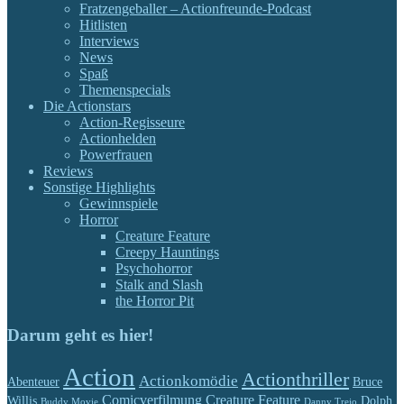
Fratzengeballer – Actionfreunde-Podcast
Hitlisten
Interviews
News
Spaß
Themenspecials
Die Actionstars
Action-Regisseure
Actionhelden
Powerfrauen
Reviews
Sonstige Highlights
Gewinnspiele
Horror
Creature Feature
Creepy Hauntings
Psychohorror
Stalk and Slash
the Horror Pit
Darum geht es hier!
Action
Actionthriller
Actionkomödie
Abenteuer
Bruce
Comicverfilmung
Creature Feature
Willis
Dolph
Buddy Movie
Danny Trejo