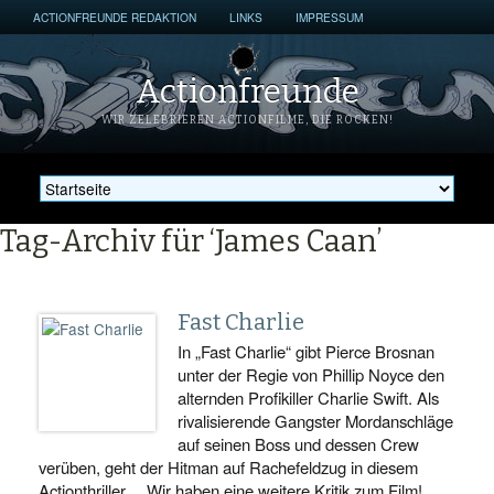
ACTIONFREUNDE REDAKTION
LINKS
IMPRESSUM
Actionfreunde
WIR ZELEBRIEREN ACTIONFILME, DIE ROCKEN!
Tag-Archiv für ‘James Caan’
Fast Charlie
In „Fast Charlie“ gibt Pierce Brosnan
unter der Regie von Phillip Noyce den
alternden Profikiller Charlie Swift. Als
rivalisierende Gangster Mordanschläge
auf seinen Boss und dessen Crew
verüben, geht der Hitman auf Rachefeldzug in diesem
Actionthriller… Wir haben eine weitere Kritik zum Film!