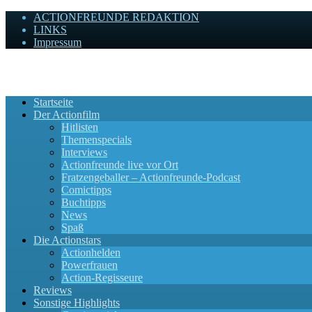
ACTIONFREUNDE REDAKTION
LINKS
Impressum
Actionfreunde
Wir zelebrieren Actionfilme, die rocken!
Startseite
Der Actionfilm
Hitlisten
Themenspecials
Interviews
Actionfreunde live vor Ort
Fratzengeballer – Actionfreunde-Podcast
Comictipps
Buchtipps
News
Spaß
Die Actionstars
Actionhelden
Powerfrauen
Action-Regisseure
Reviews
Sonstige Highlights