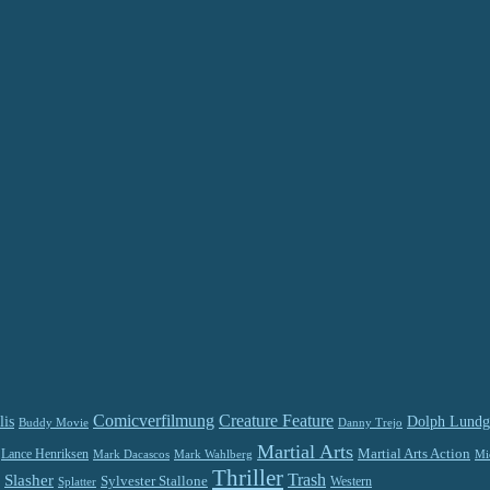
Comicverfilmung
Creature Feature
lis
Dolph Lundg
Buddy Movie
Danny Trejo
Martial Arts
Martial Arts Action
Lance Henriksen
Mark Dacascos
Mi
Mark Wahlberg
Thriller
Trash
Slasher
Sylvester Stallone
Splatter
Western