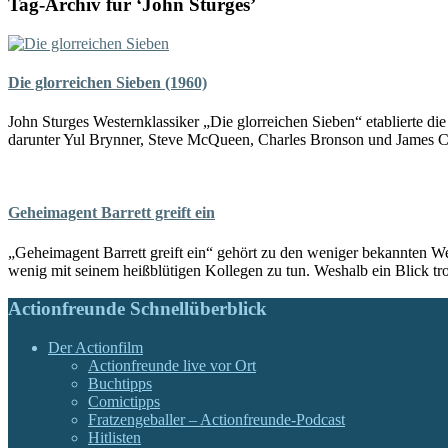
Tag-Archiv für ‘John Sturges’
Die glorreichen Sieben (1960)
John Sturges Westernklassiker „Die glorreichen Sieben“ etablierte di
darunter Yul Brynner, Steve McQueen, Charles Bronson und James Co
Geheimagent Barrett greift ein
„Geheimagent Barrett greift ein“ gehört zu den weniger bekannten We
wenig mit seinem heißblütigen Kollegen zu tun. Weshalb ein Blick tro
Actionfreunde Schnellüberblick
Der Actionfilm
Actionfreunde live vor Ort
Buchtipps
Comictipps
Fratzengeballer – Actionfreunde-Podcast
Hitlisten