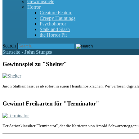
Gewinnspiele
Horror
Creature Feature
Creepy Hauntings
Psychohorror
Stalk and Slash
the Horror Pit
Search
Startseite
›
John Sturges
Gewinnspiel zu "Shelter"
Jason Statham lässt es ab sofort in euren Heimkinos krachen. Wir verlosen digital
Gewinnt Freikarten für "Terminator"
Der Actionklassiker "Terminator", der die Karrieren von Arnold Schwarzenegger u