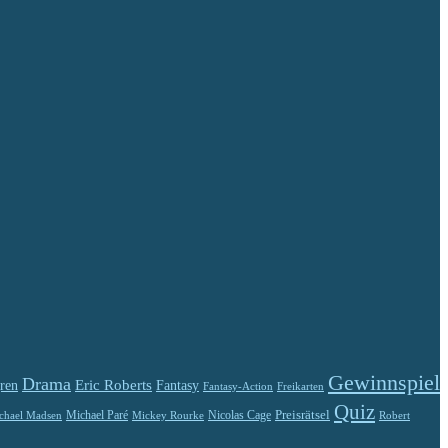
Gewinnspiel
Drama
Eric Roberts
ren
Fantasy
Fantasy-Action
Freikarten
Quiz
Preisrätsel
Michael Paré
Nicolas Cage
chael Madsen
Robert
Mickey Rourke