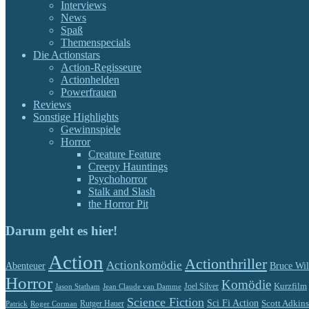
Interviews
News
Spaß
Themenspecials
Die Actionstars
Action-Regisseure
Actionhelden
Powerfrauen
Reviews
Sonstige Highlights
Gewinnspiele
Horror
Creature Feature
Creepy Hauntings
Psychohorror
Stalk and Slash
the Horror Pit
Darum geht es hier!
Action
Actionthriller
Actionkomödie
Abenteuer
Bruce Wil
Horror
Komödie
Kurzfilm
Jason Statham
Jean Claude van Damme
Joel Silver
Science Fiction
Sci Fi Action
Rutger Hauer
Scott Adkins
Patrick
Roger Corman