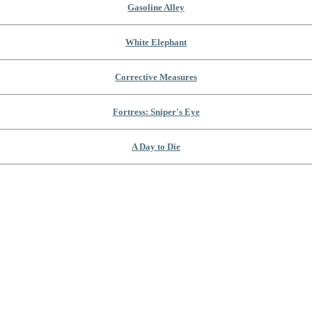
Gasoline Alley
White Elephant
Corrective Measures
Fortress: Sniper's Eye
A Day to Die