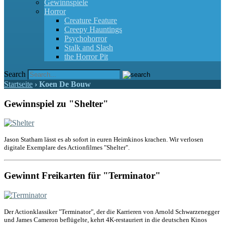
Gewinnspiele
Horror
Creature Feature
Creepy Hauntings
Psychohorror
Stalk and Slash
the Horror Pit
Search
Startseite
›
Koen De Bouw
Gewinnspiel zu "Shelter"
Jason Statham lässt es ab sofort in euren Heimkinos krachen. Wir verlosen
digitale Exemplare des Actionfilmes "Shelter".
Gewinnt Freikarten für "Terminator"
Der Actionklassiker "Terminator", der die Karrieren von Arnold Schwarzenegger
und James Cameron beflügelte, kehrt 4K-restauriert in die deutschen Kinos