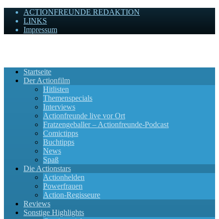
ACTIONFREUNDE REDAKTION
LINKS
Impressum
Actionfreunde
Wir zelebrieren Actionfilme, die rocken!
Startseite
Der Actionfilm
Hitlisten
Themenspecials
Interviews
Actionfreunde live vor Ort
Fratzengeballer – Actionfreunde-Podcast
Comictipps
Buchtipps
News
Spaß
Die Actionstars
Actionhelden
Powerfrauen
Action-Regisseure
Reviews
Sonstige Highlights