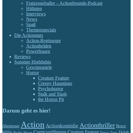
Fratzengeballer – Actionfreunde-Podcast
Hitlisten
Interviews
News
Spaß
Themenspecials
Die Actionstars
Action-Regisseure
Actionhelden
Powerfrauen
Reviews
Sonstige Highlights
Gewinnspiele
Horror
Creature Feature
Creepy Hauntings
Psychohorror
Stalk and Slash
the Horror Pit
Darum geht es hier!
Action
Actionthriller
Actionkomödie
Abenteuer
Bruce
Comicverfilmung
Creature Feature
Willis
Dolph
Buddy Movie
Danny Trejo