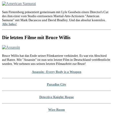
Sam Firstenberg präsentiert gemeinsam mit Lyle Goodwin einen Director's Cut
des ihm einst vom Studio entrissenen Martial-Arts-Actioners "American
Samurai" mit Mark Dacascos und David Bradley. Und das absolut kostenlos.
Alle Infos!
Die letzten Filme mit Bruce Willis
Bruce Willis hat das Ende seiner Filmkarriere verkündet. Es war ein Abschied
auf Raten. Mit "Assassin" ist nun sein letzter Film in Deutschland veröffentlicht
wurden. Wir nehmen uns seinen letzten Filmauftritt zur Brust!
Assassin - Every Body is a Weapon
Paradise City
Detective Knight: Rogue
Wire Room