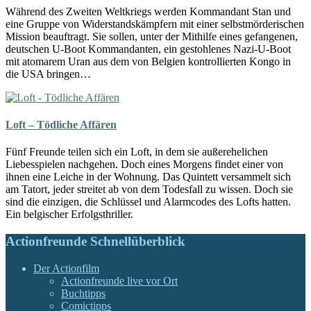
Während des Zweiten Weltkriegs werden Kommandant Stan und
eine Gruppe von Widerstandskämpfern mit einer selbstmörderischen
Mission beauftragt. Sie sollen, unter der Mithilfe eines gefangenen,
deutschen U-Boot Kommandanten, ein gestohlenes Nazi-U-Boot
mit atomarem Uran aus dem von Belgien kontrollierten Kongo in
die USA bringen…
Loft – Tödliche Affären
Fünf Freunde teilen sich ein Loft, in dem sie außerehelichen
Liebesspielen nachgehen. Doch eines Morgens findet einer von
ihnen eine Leiche in der Wohnung. Das Quintett versammelt sich
am Tatort, jeder streitet ab von dem Todesfall zu wissen. Doch sie
sind die einzigen, die Schlüssel und Alarmcodes des Lofts hatten.
Ein belgischer Erfolgsthriller.
Actionfreunde Schnellüberblick
Der Actionfilm
Actionfreunde live vor Ort
Buchtipps
Comictipps