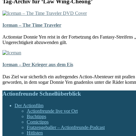
Tag-Archiv für ‘Law Wing-Cheong’
Iceman – The Time Traveler
Actionstar Donnie Yen reist in der Fortsetzung des Fantasy-Streifens
Ungerechtigkeit abzuwenden gilt.
Iceman – Der Krieger aus dem Eis
Das Ziel war sicherlich ein aufregendes Action-Abenteuer mit pralle
geworden, in dem sogar Donnie Yen gnadenlos unter die Räder kommt. 
Actionfreunde Schnellüberblick
Der Actionfilm
Actionfreunde live vor Ort
Buchtipps
Comictipps
Fratzengeballer – Actionfreunde-Podcast
Hitlisten