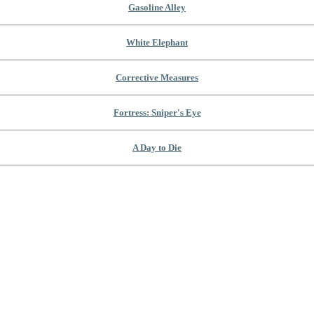
Gasoline Alley
White Elephant
Corrective Measures
Fortress: Sniper's Eye
A Day to Die