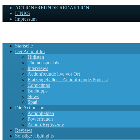
ACTIONFREUNDE REDAKTION
LINKS
Impressum
Actionfreunde
Wir zelebrieren Actionfilme, die rocken!
Startseite
Der Actionfilm
Hitlisten
Themenspecials
Interviews
Actionfreunde live vor Ort
Fratzengeballer – Actionfreunde-Podcast
Comictipps
Buchtipps
News
Spaß
Die Actionstars
Actionhelden
Powerfrauen
Action-Regisseure
Reviews
Sonstige Highlights