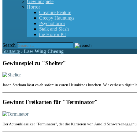
Gewinnspiele
Horror
Creature Feature
Creepy Hauntings
Psychohorror
Stalk and Slash
the Horror Pit
Search
Startseite
›
Law Wing-Cheong
Gewinnspiel zu "Shelter"
Jason Statham lässt es ab sofort in euren Heimkinos krachen. Wir verlosen digital
Gewinnt Freikarten für "Terminator"
Der Actionklassiker "Terminator", der die Karrieren von Arnold Schwarzenegger u