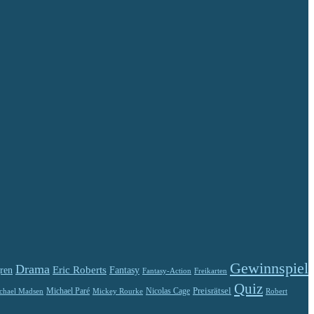
Gewinnspiel
Drama
Eric Roberts
ren
Fantasy
Fantasy-Action
Freikarten
Quiz
Preisrätsel
Michael Paré
Nicolas Cage
chael Madsen
Robert
Mickey Rourke