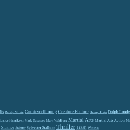
Comicverfilmung
Creature Feature
lis
Dolph Lundg
Buddy Movie
Danny Trejo
Martial Arts
Martial Arts Action
Lance Henriksen
Mark Dacascos
Mi
Mark Wahlberg
Thriller
Trash
Slasher
Sylvester Stallone
Splatter
Western