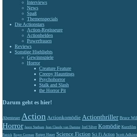
Interviews
News
Spaß
Themenspecials
Die Actionstars
Action-Regisseure
Actionhelden
Powerfrauen
Reviews
Sonstige Highlights
Gewinnspiele
Horror
Creature Feature
Creepy Hauntings
Psychohorror
Stalk and Slash
the Horror Pit
Darum geht es hier!
Action
Actionthriller
Actionkomödie
Abenteuer
Bruce Wil
Horror
Komödie
Kurzfilm
Jason Statham
Jean Claude van Damme
Joel Silver
Science Fiction
Sci Fi Action
Rutger Hauer
Scott Adkins
Patrick
Roger Corman