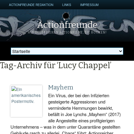
ACTIONFREUNDE REDAKTION
LINKS
IMPRESSUM
Actionfreunde
WIR ZELEBRIEREN ACTIONFILME, DIE ROCKEN!
Tag-Archiv für ‘Lucy Chappel’
Mayhem
Ein Virus, der bei den Infizierten
gesteigerte Aggressionen und
verminderte Hemmungen bewirkt,
befällt in Joe Lynchs „Mayhem“ (2017)
alle Angestellte eines profitgierigen
Unternehmens – was in dem unter Quarantäne gestellten
Gebäude rasch zu allerlei „Chaos“ führt: Actionreicher,