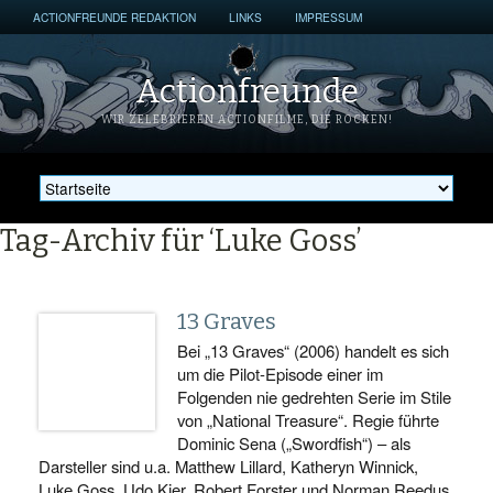
ACTIONFREUNDE REDAKTION
LINKS
IMPRESSUM
Actionfreunde
WIR ZELEBRIEREN ACTIONFILME, DIE ROCKEN!
Tag-Archiv für ‘Luke Goss’
13 Graves
Bei „13 Graves“ (2006) handelt es sich
um die Pilot-Episode einer im
Folgenden nie gedrehten Serie im Stile
von „National Treasure“. Regie führte
Dominic Sena („Swordfish“) – als
Darsteller sind u.a. Matthew Lillard, Katheryn Winnick,
Luke Goss, Udo Kier, Robert Forster und Norman Reedus