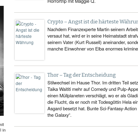
Horrortrip mit Maggie Q.
Crypto – Angst ist die härteste Währu
Nachdem Finanzexperte Martin seinem Arbeit
versaut hat, wird er in seine Heimatstadt strafv
seinem Vater (Kurt Russell) aneinander, son
manche Einwohner von Elba enormes kriminelle
Thor – Tag der Entscheidung
Stilwechsel im Hause Thor. Im dritten Teil set
Taika Waititi mehr auf Comedy und Pulp-Appea
einen Müllplaneten verschlägt, wo er als Gladi
die Flucht, da er noch mit Todesgöttin Hela e
Asgard besetzt hat. Bunte Sci-Fantasy-Action
the Galaxy“.
mit
l in