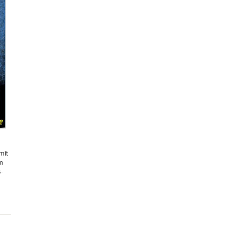
mit
hm
s-