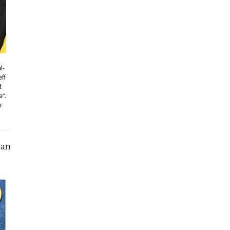
l-
ff
t
e“.
s
can