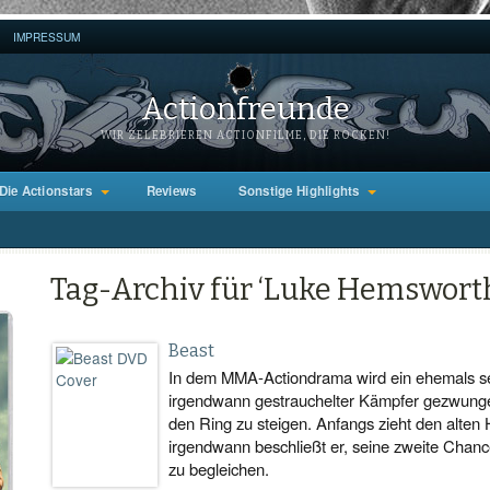
IMPRESSUM
Actionfreunde
WIR ZELEBRIEREN ACTIONFILME, DIE ROCKEN!
Die Actionstars
Reviews
Sonstige Highlights
Tag-Archiv für ‘Luke Hemswort
Beast
In dem MMA-Actiondrama wird ein ehemals sehr
irgendwann gestrauchelter Kämpfer gezwunge
den Ring zu steigen. Anfangs zieht den alten
irgendwann beschließt er, seine zweite Chan
zu begleichen.