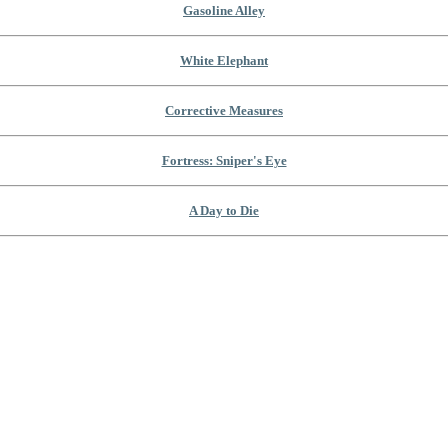
Gasoline Alley
White Elephant
Corrective Measures
Fortress: Sniper's Eye
A Day to Die