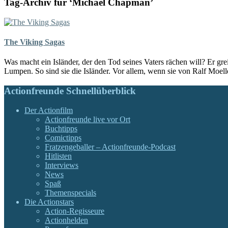
Tag-Archiv für ‘Michael Chapman’
The Viking Sagas
Was macht ein Isländer, der den Tod seines Vaters rächen will? Er gr
Lumpen. So sind sie die Isländer. Vor allem, wenn sie von Ralf Moell
Actionfreunde Schnellüberblick
Der Actionfilm
Actionfreunde live vor Ort
Buchtipps
Comictipps
Fratzengeballer – Actionfreunde-Podcast
Hitlisten
Interviews
News
Spaß
Themenspecials
Die Actionstars
Action-Regisseure
Actionhelden