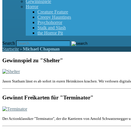
Gewinnspiele
Horror
Creature Feature
Creepy Hauntings
Psychohorror
Stalk and Slash
the Horror Pit
Search
Startseite
›
Michael Chapman
Gewinnspiel zu "Shelter"
Jason Statham lässt es ab sofort in euren Heimkinos krachen. Wir verlosen digital
Gewinnt Freikarten für "Terminator"
Der Actionklassiker "Terminator", der die Karrieren von Arnold Schwarzenegger u