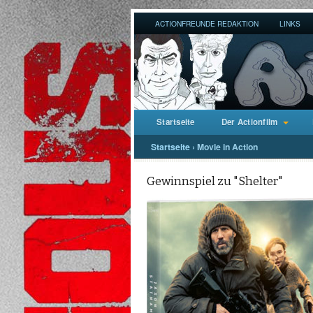
ACTIONFREUNDE REDAKTION
LINKS
Startseite
Der Actionfilm
Startseite
›
Movie in Action
Gewinnspiel zu "Shelter"