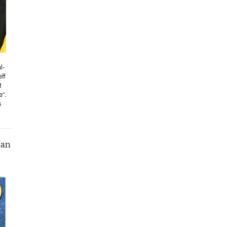
l-
ff
t
e“.
s
can