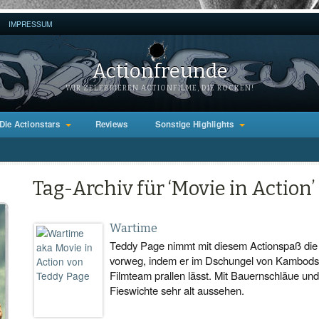
IMPRESSUM
Actionfreunde
WIR ZELEBRIEREN ACTIONFILME, DIE ROCKEN!
Die Actionstars
Reviews
Sonstige Highlights
Tag-Archiv für ‘Movie in Action’
Wartime
Teddy Page nimmt mit diesem Actionspaß die
vorweg, indem er im Dschungel von Kambodsc
Filmteam prallen lässt. Mit Bauernschläue un
Fieswichte sehr alt aussehen.