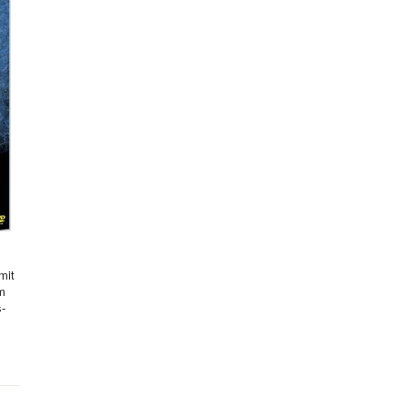
mit
hm
s-