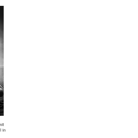
mit
l in