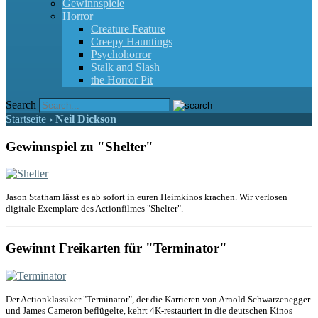
Gewinnspiele
Horror
Creature Feature
Creepy Hauntings
Psychohorror
Stalk and Slash
the Horror Pit
Search
Startseite
›
Neil Dickson
Gewinnspiel zu "Shelter"
Jason Statham lässt es ab sofort in euren Heimkinos krachen. Wir verlosen
digitale Exemplare des Actionfilmes "Shelter".
Gewinnt Freikarten für "Terminator"
Der Actionklassiker "Terminator", der die Karrieren von Arnold Schwarzenegger
und James Cameron beflügelte, kehrt 4K-restauriert in die deutschen Kinos