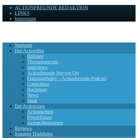
ACTIONFREUNDE REDAKTION
LINKS
Impressum
Actionfreunde
Wir zelebrieren Actionfilme, die rocken!
Startseite
Der Actionfilm
Hitlisten
Themenspecials
Interviews
Actionfreunde live vor Ort
Fratzengeballer – Actionfreunde-Podcast
Comictipps
Buchtipps
News
Spaß
Die Actionstars
Actionhelden
Powerfrauen
Action-Regisseure
Reviews
Sonstige Highlights