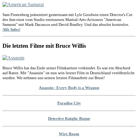
Sam Firstenberg präsentiert gemeinsam mit Lyle Goodwin einen Director's Cut
des ihm einst vom Studio entrissenen Martial-Arts-Actioners "American
Samurai" mit Mark Dacascos und David Bradley. Und das absolut kostenlos.
Alle Infos!
Die letzten Filme mit Bruce Willis
Bruce Willis hat das Ende seiner Filmkarriere verkündet. Es war ein Abschied
auf Raten. Mit "Assassin" ist nun sein letzter Film in Deutschland veröffentlicht
wurden. Wir nehmen uns seinen letzten Filmauftritt zur Brust!
Assassin - Every Body is a Weapon
Paradise City
Detective Knight: Rogue
Wire Room