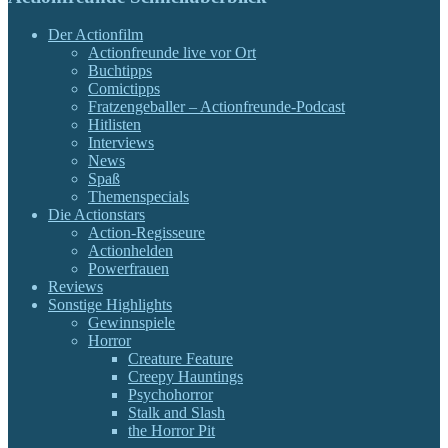
Der Actionfilm
Actionfreunde live vor Ort
Buchtipps
Comictipps
Fratzengeballer – Actionfreunde-Podcast
Hitlisten
Interviews
News
Spaß
Themenspecials
Die Actionstars
Action-Regisseure
Actionhelden
Powerfrauen
Reviews
Sonstige Highlights
Gewinnspiele
Horror
Creature Feature
Creepy Hauntings
Psychohorror
Stalk and Slash
the Horror Pit