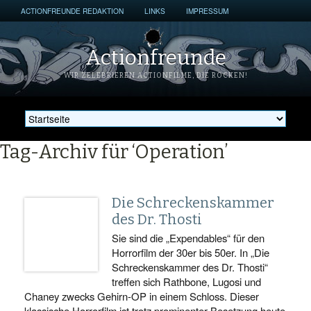
ACTIONFREUNDE REDAKTION
LINKS
IMPRESSUM
Actionfreunde
WIR ZELEBRIEREN ACTIONFILME, DIE ROCKEN!
Tag-Archiv für ‘Operation’
Die Schreckenskammer
des Dr. Thosti
Sie sind die „Expendables“ für den
Horrorfilm der 30er bis 50er. In „Die
Schreckenskammer des Dr. Thosti“
treffen sich Rathbone, Lugosi und
Chaney zwecks Gehirn-OP in einem Schloss. Dieser
klassische Horrorfilm ist trotz prominenter Besetzung heute