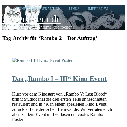
ACTIONFREUNDE REDAKTION
LINKS
IMPRESSUM
Actionfreunde
Wir zelebrieren Actionfilme, die rocken!
Tag-Archiv für ‘Rambo 2 – Der Auftrag’
Das „Rambo I – III“ Kino-Event
Kurz vor dem Kinostart von „Rambo V: Last Blood“
bringt Studiocanal die drei ersten Teile ungeschnitten,
restauriert und in 4K in einem speziellen Kino-Event
zurück auf die deutschen Leinwände. Wir verraten euch
alles zu dem Event und verlosen ein cooles Rambo-
Poster!