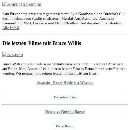
Sam Firstenberg präsentiert gemeinsam mit Lyle Goodwin einen Director's Cut
des ihm einst vom Studio entrissenen Martial-Arts-Actioners "American
Samurai" mit Mark Dacascos und David Bradley. Und das absolut kostenlos.
Alle Infos!
Die letzten Filme mit Bruce Willis
Bruce Willis hat das Ende seiner Filmkarriere verkündet. Es war ein Abschied
auf Raten. Mit "Assassin" ist nun sein letzter Film in Deutschland veröffentlicht
wurden. Wir nehmen uns seinen letzten Filmauftritt zur Brust!
Assassin - Every Body is a Weapon
Paradise City
Detective Knight: Rogue
Wire Room