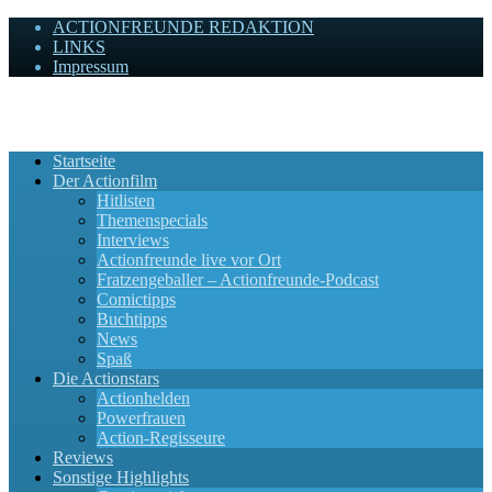
ACTIONFREUNDE REDAKTION
LINKS
Impressum
Actionfreunde
Wir zelebrieren Actionfilme, die rocken!
Startseite
Der Actionfilm
Hitlisten
Themenspecials
Interviews
Actionfreunde live vor Ort
Fratzengeballer – Actionfreunde-Podcast
Comictipps
Buchtipps
News
Spaß
Die Actionstars
Actionhelden
Powerfrauen
Action-Regisseure
Reviews
Sonstige Highlights