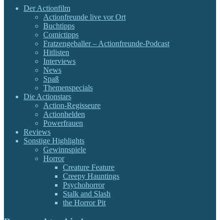
Der Actionfilm
Actionfreunde live vor Ort
Buchtipps
Comictipps
Fratzengeballer – Actionfreunde-Podcast
Hitlisten
Interviews
News
Spaß
Themenspecials
Die Actionstars
Action-Regisseure
Actionhelden
Powerfrauen
Reviews
Sonstige Highlights
Gewinnspiele
Horror
Creature Feature
Creepy Hauntings
Psychohorror
Stalk and Slash
the Horror Pit