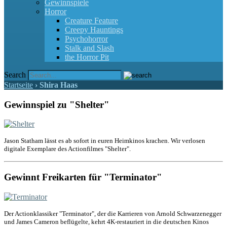
Gewinnspiele
Horror
Creature Feature
Creepy Hauntings
Psychohorror
Stalk and Slash
the Horror Pit
Search
Startseite
›
Shira Haas
Gewinnspiel zu "Shelter"
Jason Statham lässt es ab sofort in euren Heimkinos krachen. Wir verlosen
digitale Exemplare des Actionfilmes "Shelter".
Gewinnt Freikarten für "Terminator"
Der Actionklassiker "Terminator", der die Karrieren von Arnold Schwarzenegger
und James Cameron beflügelte, kehrt 4K-restauriert in die deutschen Kinos