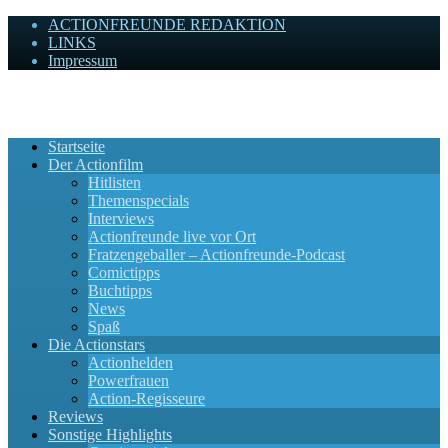
ACTIONFREUNDE REDAKTION
LINKS
Impressum
Actionfreunde
Wir zelebrieren Actionfilme, die rocken!
Startseite
Der Actionfilm
Hitlisten
Themenspecials
Interviews
Actionfreunde live vor Ort
Fratzengeballer – Actionfreunde-Podcast
Comictipps
Buchtipps
News
Spaß
Die Actionstars
Actionhelden
Powerfrauen
Action-Regisseure
Reviews
Sonstige Highlights