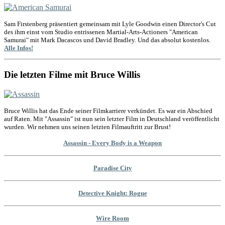
Sam Firstenberg präsentiert gemeinsam mit Lyle Goodwin einen Director's Cut
des ihm einst vom Studio entrissenen Martial-Arts-Actioners "American
Samurai" mit Mark Dacascos und David Bradley. Und das absolut kostenlos.
Alle Infos!
Die letzten Filme mit Bruce Willis
Bruce Willis hat das Ende seiner Filmkarriere verkündet. Es war ein Abschied
auf Raten. Mit "Assassin" ist nun sein letzter Film in Deutschland veröffentlicht
wurden. Wir nehmen uns seinen letzten Filmauftritt zur Brust!
Assassin - Every Body is a Weapon
Paradise City
Detective Knight: Rogue
Wire Room