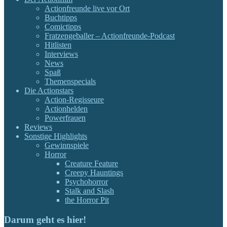
Actionfreunde live vor Ort
Buchtipps
Comictipps
Fratzengeballer – Actionfreunde-Podcast
Hitlisten
Interviews
News
Spaß
Themenspecials
Die Actionstars
Action-Regisseure
Actionhelden
Powerfrauen
Reviews
Sonstige Highlights
Gewinnspiele
Horror
Creature Feature
Creepy Hauntings
Psychohorror
Stalk and Slash
the Horror Pit
Darum geht es hier!