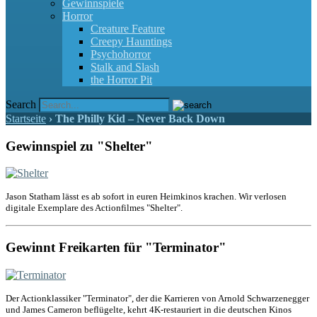
Gewinnspiele
Horror
Creature Feature
Creepy Hauntings
Psychohorror
Stalk and Slash
the Horror Pit
Search
Startseite
›
The Philly Kid – Never Back Down
Gewinnspiel zu "Shelter"
Jason Statham lässt es ab sofort in euren Heimkinos krachen. Wir verlosen
digitale Exemplare des Actionfilmes "Shelter".
Gewinnt Freikarten für "Terminator"
Der Actionklassiker "Terminator", der die Karrieren von Arnold Schwarzenegger
und James Cameron beflügelte, kehrt 4K-restauriert in die deutschen Kinos