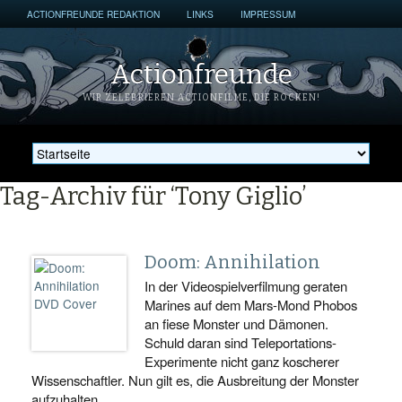
ACTIONFREUNDE REDAKTION
LINKS
IMPRESSUM
Actionfreunde
WIR ZELEBRIEREN ACTIONFILME, DIE ROCKEN!
Tag-Archiv für ‘Tony Giglio’
Doom: Annihilation
In der Videospielverfilmung geraten
Marines auf dem Mars-Mond Phobos
an fiese Monster und Dämonen.
Schuld daran sind Teleportations-
Experimente nicht ganz koscherer
Wissenschaftler. Nun gilt es, die Ausbreitung der Monster
aufzuhalten.