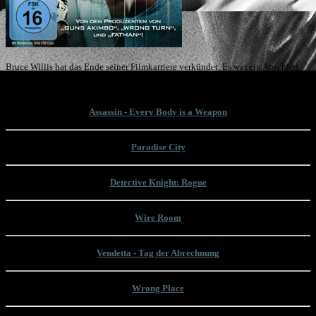
Bruce Willis hat das Ende seiner Filmkarriere verkündet. Es war ein Abschied
auf Raten. Mit "Assassin" ist nun sein letzter Film in Deutschland veröffentlicht
wurden. Wir nehmen uns seinen letzten Filmauftritt zur Brust!
Assassin - Every Body is a Weapon
Paradise City
Detective Knight: Rogue
Wire Room
Vendetta - Tag der Abrechnung
Wrong Place