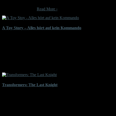
und hinter der Kamera sind unter anderem Justin Long, Adam
Brody, Tony Hale…
Read More ›
A Toy Story – Alles hört auf kein Kommando
In „A Toy Story – Alles hört auf kein Kommando“, dem vierten
Film der Reihe, will Woody während eines Urlaubs seine alte Liebe
Bo Peep retten, die von ihrer Besitzerin weggegeben wurde. Dabei
geraten er und seine alten und neuen Freunde jedoch in Gefahr.
Zum bekannten Sprechercast um Tom Hanks und Tim Allen stoßen
hier unter anderem Actionstar Keanu Reeves und das Komiker-Duo
Keegan & Peele.
Transformers: The Last Knight
Beim neuesten „Transformers“-Film „The Last Knight“ mischen
nun auch noch Drachenbots und Ritterbots mit, während die
Handlung um Merlins Stab kreist, der eigentlich eine Wunderwaffe
außerirdischer Herkunft ist. Hinter der sind mehrere Parteien in
wechselnden Allianzen her, wobei Michael Bay wie schon im