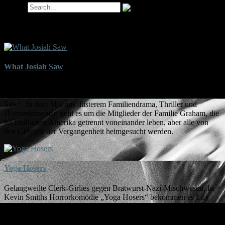
Search
Tag-Archiv für ‘Tony Hale’
What Josiah Saw
Robert Patrick, Nick Stahl, Kelli Garner und Scott Haze spielen die
Hauptrollen in dem Southern-Gothic-Slowburner „What Josiah
Saw“. In dem Mix aus düsterem Familiendrama, Thriller und
Horrorelementen geht es um die Mitglieder der Familie Graham, die
im ländlichen Amerika getrennt voneinander leben, aber alle von
den Geistern der Vergangenheit heimgesucht werden.
Yoga Hosers
Gelangweilte Clerk-Girlies gegen Bratwurst-Nazi-Mischwesen. In
Kevin Smiths Horrorkomödie „Yoga Hosers“ bekommen es Lily
Rose-Depp und Harley Quinn Smith mit den besagten Bratzis zu
tun, die sich ausgerechnet in dem Supermarkt ausbreiten, in dem sie
arbeiten. Neben den berühmten Eltern der Hauptdarstellerinnen vor