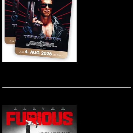
Der Actionklassiker "Terminator", der die Karrieren von Arnold Schwarzenegger
und James Cameron beflügelte, kehrt 4K-restauriert in die deutschen Kinos
zurück und wir verlosen Freikarten!
Aktuell im Kino: "The Furious"