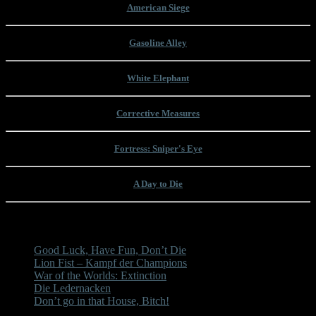
American Siege
Gasoline Alley
White Elephant
Corrective Measures
Fortress: Sniper's Eye
A Day to Die
Unsere letzten Beiträge
Good Luck, Have Fun, Don’t Die
Lion Fist – Kampf der Champions
War of the Worlds: Extinction
Die Ledernacken
Don’t go in that House, Bitch!