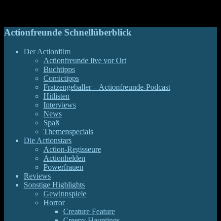
direkten Vorgänger Mark Wahlberg als Erfinder-Helden ins
explosive Treiben schickt.
Actionfreunde Schnellüberblick
Der Actionfilm
Actionfreunde live vor Ort
Buchtipps
Comictipps
Fratzengeballer – Actionfreunde-Podcast
Hitlisten
Interviews
News
Spaß
Themenspecials
Die Actionstars
Action-Regisseure
Actionhelden
Powerfrauen
Reviews
Sonstige Highlights
Gewinnspiele
Horror
Creature Feature
Creepy Hauntings