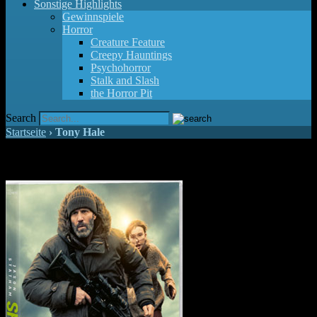
Sonstige Highlights
Gewinnspiele
Horror
Creature Feature
Creepy Hauntings
Psychohorror
Stalk and Slash
the Horror Pit
Search
Startseite
›
Tony Hale
Gewinnspiel zu "Shelter"