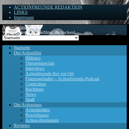
ACTIONFREUNDE REDAKTION
LINKS
Impressum
Actionfreunde
Wir zelebrieren Actionfilme, die rocken!
Startseite
Der Actionfilm
Hitlisten
Themenspecials
Interviews
Actionfreunde live vor Ort
Fratzengeballer – Actionfreunde-Podcast
Comictipps
Buchtipps
News
Spaß
Die Actionstars
Actionhelden
Powerfrauen
Action-Regisseure
Reviews