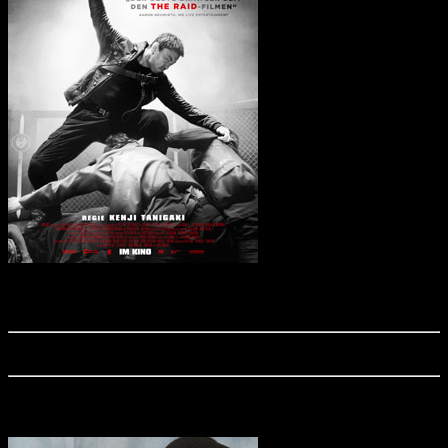
"The Furious", ein famoser Actionreißer mit furioser Martial-Arts-Action, startet
aktuell in den deutschen Kinos! Wir verraten euch, was der Actionfilm drauf hat!
Das Copyright unserer Wallpaper liegt bei Capelight Pictures
Actionfreunde vor Ort: Martial-Arts-Stars in Köln