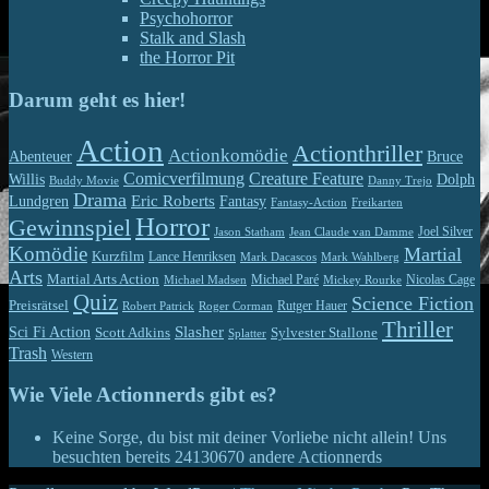
Psychohorror
Stalk and Slash
the Horror Pit
Darum geht es hier!
Action
Actionthriller
Actionkomödie
Abenteuer
Bruce
Comicverfilmung
Creature Feature
Willis
Dolph
Buddy Movie
Danny Trejo
Drama
Eric Roberts
Lundgren
Fantasy
Fantasy-Action
Freikarten
Horror
Gewinnspiel
Jason Statham
Jean Claude van Damme
Joel Silver
Komödie
Martial
Kurzfilm
Lance Henriksen
Mark Dacascos
Mark Wahlberg
Arts
Martial Arts Action
Michael Paré
Nicolas Cage
Michael Madsen
Mickey Rourke
Quiz
Science Fiction
Preisrätsel
Rutger Hauer
Robert Patrick
Roger Corman
Thriller
Slasher
Sci Fi Action
Scott Adkins
Sylvester Stallone
Splatter
Trash
Western
Wie Viele Actionnerds gibt es?
Keine Sorge, du bist mit deiner Vorliebe nicht allein! Uns
besuchten bereits
24130670
andere Actionnerds