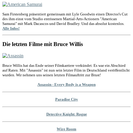
Sam Firstenberg präsentiert gemeinsam mit Lyle Goodwin einen Director's Cut
des ihm einst vom Studio entrissenen Martial-Arts-Actioners "American
Samurai" mit Mark Dacascos und David Bradley. Und das absolut kostenlos.
Alle Infos!
Die letzten Filme mit Bruce Willis
Bruce Willis hat das Ende seiner Filmkarriere verkündet. Es war ein Abschied
auf Raten. Mit "Assassin" ist nun sein letzter Film in Deutschland veröffentlicht
wurden. Wir nehmen uns seinen letzten Filmauftritt zur Brust!
Assassin - Every Body is a Weapon
Paradise City
Detective Knight: Rogue
Wire Room