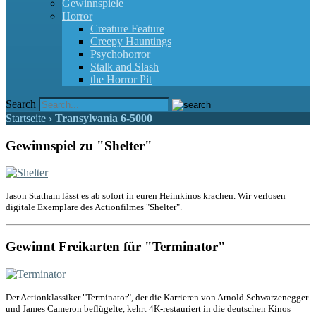
Gewinnspiele
Horror
Creature Feature
Creepy Hauntings
Psychohorror
Stalk and Slash
the Horror Pit
Search
Startseite
›
Transylvania 6-5000
Gewinnspiel zu "Shelter"
Jason Statham lässt es ab sofort in euren Heimkinos krachen. Wir verlosen
digitale Exemplare des Actionfilmes "Shelter".
Gewinnt Freikarten für "Terminator"
Der Actionklassiker "Terminator", der die Karrieren von Arnold Schwarzenegger
und James Cameron beflügelte, kehrt 4K-restauriert in die deutschen Kinos