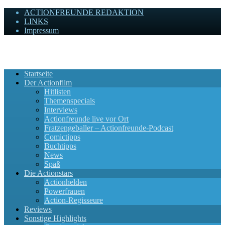
ACTIONFREUNDE REDAKTION
LINKS
Impressum
Actionfreunde
Wir zelebrieren Actionfilme, die rocken!
Startseite
Der Actionfilm
Hitlisten
Themenspecials
Interviews
Actionfreunde live vor Ort
Fratzengeballer – Actionfreunde-Podcast
Comictipps
Buchtipps
News
Spaß
Die Actionstars
Actionhelden
Powerfrauen
Action-Regisseure
Reviews
Sonstige Highlights