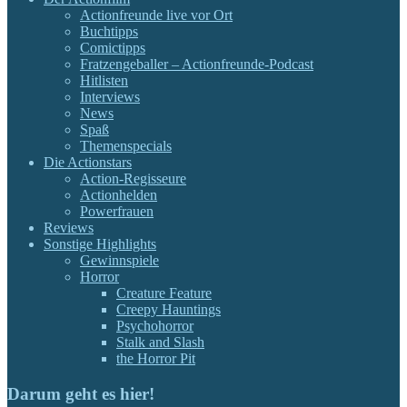
Actionfreunde live vor Ort
Buchtipps
Comictipps
Fratzengeballer – Actionfreunde-Podcast
Hitlisten
Interviews
News
Spaß
Themenspecials
Die Actionstars
Action-Regisseure
Actionhelden
Powerfrauen
Reviews
Sonstige Highlights
Gewinnspiele
Horror
Creature Feature
Creepy Hauntings
Psychohorror
Stalk and Slash
the Horror Pit
Darum geht es hier!