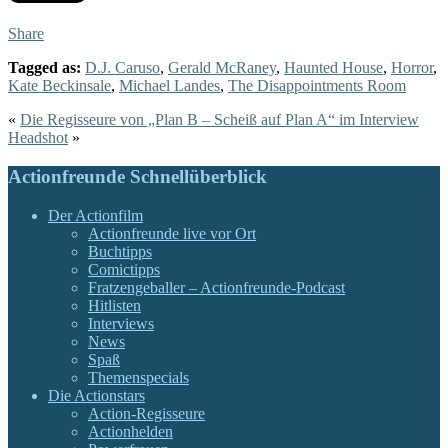
Share
Tagged as:
D.J. Caruso
,
Gerald McRaney
,
Haunted House
,
Horror
,
Kate Beckinsale
,
Michael Landes
,
The Disappointments Room
«
Die Regisseure von „Plan B – Scheiß auf Plan A“ im Interview
Headshot
»
Actionfreunde Schnellüberblick
Der Actionfilm
Actionfreunde live vor Ort
Buchtipps
Comictipps
Fratzengeballer – Actionfreunde-Podcast
Hitlisten
Interviews
News
Spaß
Themenspecials
Die Actionstars
Action-Regisseure
Actionhelden