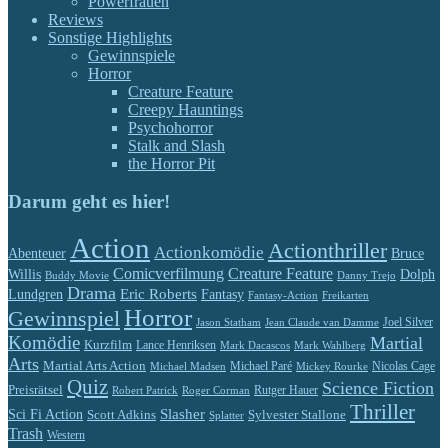
Powerfrauen
Reviews
Sonstige Highlights
Gewinnspiele
Horror
Creature Feature
Creepy Hauntings
Psychohorror
Stalk and Slash
the Horror Pit
Darum geht es hier!
Action
Actionthriller
Actionkomödie
Abenteuer
Bruce
Comicverfilmung
Creature Feature
Willis
Dolph
Buddy Movie
Danny Trejo
Drama
Eric Roberts
Lundgren
Fantasy
Fantasy-Action
Freikarten
Horror
Gewinnspiel
Jason Statham
Jean Claude van Damme
Joel Silver
Komödie
Martial
Kurzfilm
Lance Henriksen
Mark Dacascos
Mark Wahlberg
Arts
Martial Arts Action
Michael Paré
Nicolas Cage
Michael Madsen
Mickey Rourke
Quiz
Science Fiction
Preisrätsel
Rutger Hauer
Robert Patrick
Roger Corman
Thriller
Slasher
Sci Fi Action
Scott Adkins
Sylvester Stallone
Splatter
Trash
Western