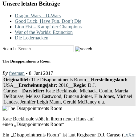
Unsere letzten Beiträge
Dragon Wars – D-Wars
Good Luck, Have Fun, Don’t Die
Lion Fist – Kampf der Champions
War of the Worlds: Extinction
Die Ledernacken
Search
The Disappointments Room
By
freeman
• 8. Juni 2017
Originaltitel:
The Disappointments Room__
Herstellungsland:
USA__
Erscheinungsjahr:
2016__
Regie:
D.J.
Caruso__
Darsteller:
Kate Beckinsale, Michaela Conlin, Marcia
DeRousse, Melissa Eastwood, Duncan Joiner, Ella Jones, Michael
Landes, Jennifer Leigh Mann, Gerald McRaney u.a.
Kate Beckinsale stößt in ihrem neuen Haus auf
einen „Disappointments Room“.
Ein „Disappointments Room“ ist laut Regisseur D.J. Caruso („
xXx: