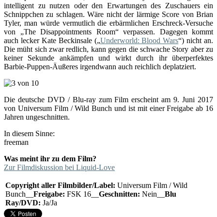
intelligent zu nutzen oder den Erwartungen des Zuschauers ein
Schnippchen zu schlagen. Wäre nicht der lärmige Score von Brian
Tyler, man würde vermutlich die erbärmlichen Erschreck-Versuche
von „The Disappointments Room“ verpassen. Dagegen kommt
auch lecker Kate Beckinsale („
Underworld: Blood Wars
“) nicht an.
Die müht sich zwar redlich, kann gegen die schwache Story aber zu
keiner Sekunde ankämpfen und wirkt durch ihr überperfektes
Barbie-Puppen-Äußeres irgendwann auch reichlich deplatziert.
Die deutsche DVD / Blu-ray zum Film erscheint am 9. Juni 2017
von Universum Film / Wild Bunch und ist mit einer Freigabe ab 16
Jahren ungeschnitten.
In diesem Sinne:
freeman
Was meint ihr zu dem Film?
Zur Filmdiskussion bei Liquid-Love
Copyright aller Filmbilder/Label:
Universum Film / Wild
Bunch__
Freigabe:
FSK 16__
Geschnitten:
Nein__
Blu
Ray/DVD:
Ja/Ja