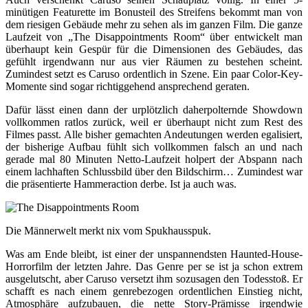
minütigen Featurette im Bonusteil des Streifens bekommt man von
dem riesigen Gebäude mehr zu sehen als im ganzen Film. Die ganze
Laufzeit von „The Disappointments Room“ über entwickelt man
überhaupt kein Gespür für die Dimensionen des Gebäudes, das
gefühlt irgendwann nur aus vier Räumen zu bestehen scheint.
Zumindest setzt es Caruso ordentlich in Szene. Ein paar Color-Key-
Momente sind sogar richtiggehend ansprechend geraten.
Dafür lässt einen dann der urplötzlich daherpolternde Showdown
vollkommen ratlos zurück, weil er überhaupt nicht zum Rest des
Filmes passt. Alle bisher gemachten Andeutungen werden egalisiert,
der bisherige Aufbau fühlt sich vollkommen falsch an und nach
gerade mal 80 Minuten Netto-Laufzeit holpert der Abspann nach
einem lachhaften Schlussbild über den Bildschirm… Zumindest war
die präsentierte Hammeraction derbe. Ist ja auch was.
Die Männerwelt merkt nix vom Spukhausspuk.
Was am Ende bleibt, ist einer der unspannendsten Haunted-House-
Horrorfilm der letzten Jahre. Das Genre per se ist ja schon extrem
ausgelutscht, aber Caruso versetzt ihm sozusagen den Todesstoß. Er
schafft es nach einem genrebezogen ordentlichen Einstieg nicht,
Atmosphäre aufzubauen, die nette Story-Prämisse irgendwie