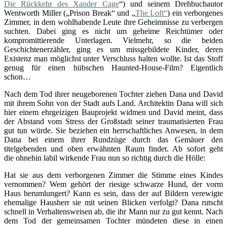
Die Rückkehr des Xander Cage
“) und seinem Drehbuchautor
Wentworth Miller („Prison Break“ und „
The Loft“
) ein verborgenes
Zimmer, in dem wohlhabende Leute ihre Geheimnisse zu verbergen
suchten. Dabei ging es nicht um geheime Reichtümer oder
kompromittierende Unterlagen. Vielmehr, so die beiden
Geschichtenerzähler, ging es um missgebildete Kinder, deren
Existenz man möglichst unter Verschluss halten wollte. Ist das Stoff
genug für einen hübschen Haunted-House-Film? Eigentlich
schon…
Nach dem Tod ihrer neugeborenen Tochter ziehen Dana und David
mit ihrem Sohn von der Stadt aufs Land. Architektin Dana will sich
hier einem ehrgeizigen Bauprojekt widmen und David meint, dass
der Abstand vom Stress der Großstadt seiner traumatisierten Frau
gut tun würde. Sie beziehen ein herrschaftliches Anwesen, in dem
Dana bei einem ihrer Rundzüge durch das Gemäuer den
titelgebenden und oben erwähnten Raum findet. Ab sofort geht
die ohnehin labil wirkende Frau nun so richtig durch die Hölle:
Hat sie aus dem verborgenen Zimmer die Stimme eines Kindes
vernommen? Wem gehört der riesige schwarze Hund, der vorm
Haus herumlungert? Kann es sein, dass der auf Bildern verewigte
ehemalige Hausherr sie mit seinen Blicken verfolgt? Dana rutscht
schnell in Verhaltensweisen ab, die ihr Mann nur zu gut kennt. Nach
dem Tod der gemeinsamen Tochter mündeten diese in einen