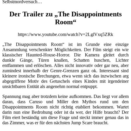
Selbstmordversuch…
Der Trailer zu „The Disappointments
Room“
httpv://www.youtube.com/watch?v=2LglVxq5ZRk
„The Disappointments Room“ ist im Grunde eine einzige
Ansammlung verschenkter Möglichkeiten. Der Film steigt ein wie
klassischer Haunted-House-Horror. Die Kamera gleitet durch
dunkle Gänge, Türen knallen, Schatten huschen, Lichter
entflammen und erlöschen. Alles nicht innovativ oder gar neu, aber
zumindest innerhalb der Genre-Grenzen ganz ok. Interessant sind
kleinere ironische Brechungen, etwa wenn sich das inzwischen arg
abgegriffene Motiv des Getuschels eines Kindes mit irgendeiner
unsichtbaren Entität als angenehm normal entpuppt.
Spannung mag aber trotzdem keine aufkommen. Das liegt vor allem
daran, dass Caruso und Miller den Mythos rund um den
Disappointments Room nicht richtig etabliert bekommen. Wartet
darin nun eine Bedrohung oder ist da wer, der Hilfe braucht? Der
Film eiert beständig um diese Frage und steckt immer genau das in
das Zimmer, was er für den nächsten Jump Scare braucht.