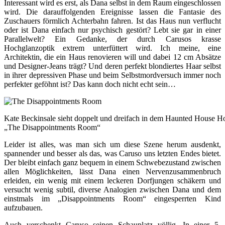
Interessant wird es erst, als Dana selbst in dem Raum eingeschlossen
wird. Die darauffolgenden Ereignisse lassen die Fantasie des
Zuschauers förmlich Achterbahn fahren. Ist das Haus nun verflucht
oder ist Dana einfach nur psychisch gestört? Lebt sie gar in einer
Parallelwelt? Ein Gedanke, der durch Carusos krasse
Hochglanzoptik extrem unterfüttert wird. Ich meine, eine
Architektin, die ein Haus renovieren will und dabei 12 cm Absätze
und Designer-Jeans trägt? Und deren perfekt blondiertes Haar selbst
in ihrer depressiven Phase und beim Selbstmordversuch immer noch
perfekter geföhnt ist? Das kann doch nicht echt sein…
Kate Beckinsale sieht doppelt und dreifach in dem Haunted House Ho
„The Disappointments Room“
Leider ist alles, was man sich um diese Szene herum ausdenkt,
spannender und besser als das, was Caruso uns letzten Endes bietet.
Der bleibt einfach ganz bequem in einem Schwebezustand zwischen
allen Möglichkeiten, lässt Dana einen Nervenzusammenbruch
erleiden, ein wenig mit einem leckeren Dorfjungen schäkern und
versucht wenig subtil, diverse Analogien zwischen Dana und dem
einstmals im „Disappointments Room“ eingesperrten Kind
aufzubauen.
Auch verschenkt Caruso seinen Schauplatz völlig. In einer 5-