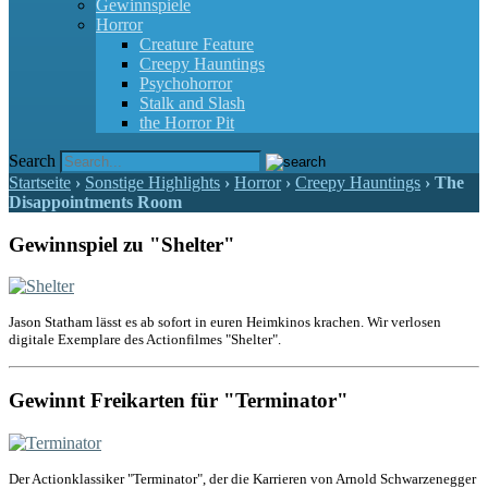
Gewinnspiele
Horror
Creature Feature
Creepy Hauntings
Psychohorror
Stalk and Slash
the Horror Pit
Search
Startseite
›
Sonstige Highlights
›
Horror
›
Creepy Hauntings
›
The
Disappointments Room
Gewinnspiel zu "Shelter"
Jason Statham lässt es ab sofort in euren Heimkinos krachen. Wir verlosen
digitale Exemplare des Actionfilmes "Shelter".
Gewinnt Freikarten für "Terminator"
Der Actionklassiker "Terminator", der die Karrieren von Arnold Schwarzenegger