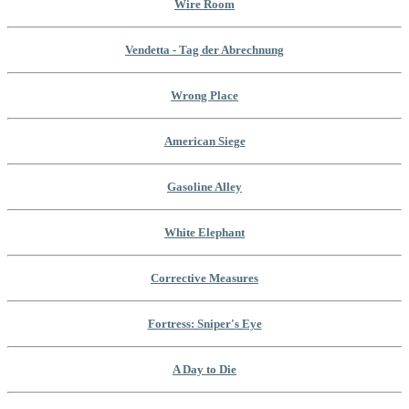
Wire Room
Vendetta - Tag der Abrechnung
Wrong Place
American Siege
Gasoline Alley
White Elephant
Corrective Measures
Fortress: Sniper's Eye
A Day to Die