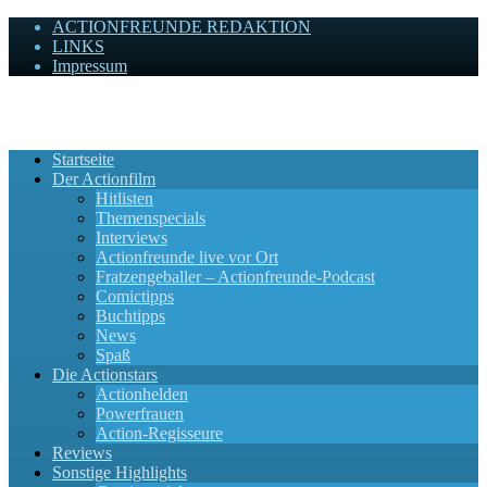
ACTIONFREUNDE REDAKTION
LINKS
Impressum
Actionfreunde
Wir zelebrieren Actionfilme, die rocken!
Startseite
Der Actionfilm
Hitlisten
Themenspecials
Interviews
Actionfreunde live vor Ort
Fratzengeballer – Actionfreunde-Podcast
Comictipps
Buchtipps
News
Spaß
Die Actionstars
Actionhelden
Powerfrauen
Action-Regisseure
Reviews
Sonstige Highlights