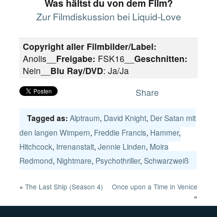
Was hältst du von dem Film?
Zur Filmdiskussion bei Liquid-Love
Copyright aller Filmbilder/Label:
Anolis__
Freigabe:
FSK16__
Geschnitten:
Nein__
Blu Ray/DVD
: Ja/Ja
Share
Alptraum
,
David Knight
,
Der Satan mit
Tagged as:
den langen Wimpern
,
Freddie Francis
,
Hammer
,
Hitchcock
,
Irrenanstalt
,
Jennie Linden
,
Moira
Redmond
,
Nightmare
,
Psychothriller
,
Schwarzweiß
«
The Last Ship (Season 4)
Once upon a Time in Venice
»