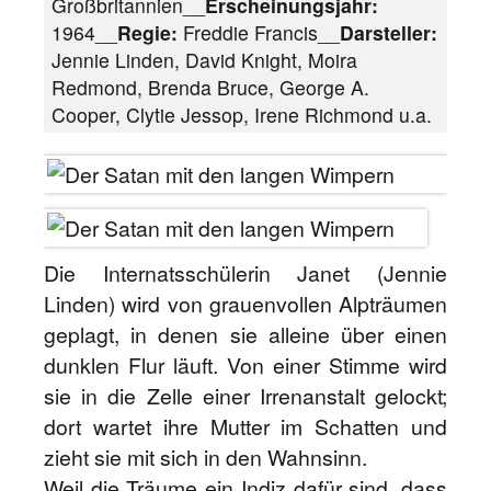
Großbritannien__
Erscheinungsjahr:
1964__
Regie:
Freddie Francis__
Darsteller:
Jennie Linden, David Knight, Moira
Redmond, Brenda Bruce, George A.
Cooper, Clytie Jessop, Irene Richmond u.a.
Die Internatsschülerin Janet (Jennie
Linden) wird von grauenvollen Alpträumen
geplagt, in denen sie alleine über einen
dunklen Flur läuft. Von einer Stimme wird
sie in die Zelle einer Irrenanstalt gelockt;
dort wartet ihre Mutter im Schatten und
zieht sie mit sich in den Wahnsinn.
Weil die Träume ein Indiz dafür sind, dass