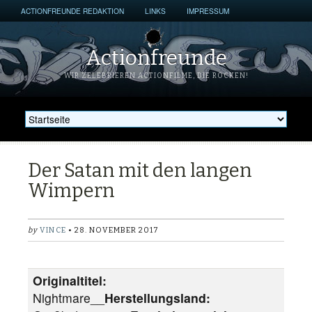
ACTIONFREUNDE REDAKTION
LINKS
IMPRESSUM
Actionfreunde
WIR ZELEBRIEREN ACTIONFILME, DIE ROCKEN!
Der Satan mit den langen
Wimpern
by
VINCE
• 28. NOVEMBER 2017
Originaltitel:
Nightmare__
Herstellungsland: