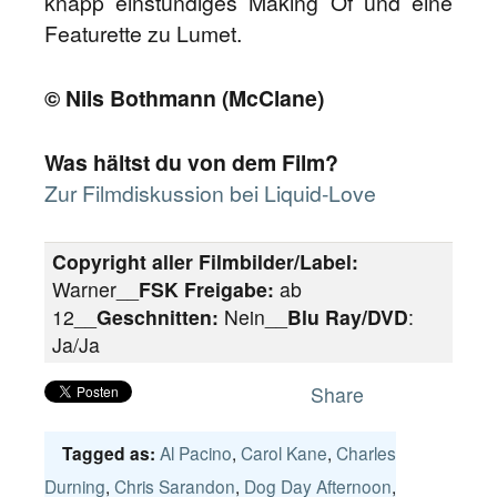
knapp einstündiges Making Of und eine
Featurette zu Lumet.
© Nils Bothmann (McClane)
Was hältst du von dem Film?
Zur Filmdiskussion bei Liquid-Love
Copyright aller Filmbilder/Label:
Warner__
FSK Freigabe:
ab
12__
Geschnitten:
Nein__
Blu Ray/DVD
:
Ja/Ja
Share
Al Pacino
,
Carol Kane
,
Charles
Tagged as:
Durning
,
Chris Sarandon
,
Dog Day Afternoon
,