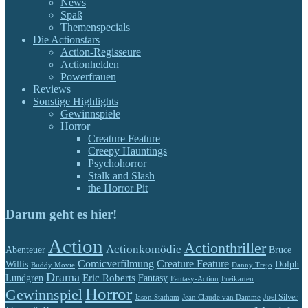
News
Spaß
Themenspecials
Die Actionstars
Action-Regisseure
Actionhelden
Powerfrauen
Reviews
Sonstige Highlights
Gewinnspiele
Horror
Creature Feature
Creepy Hauntings
Psychohorror
Stalk and Slash
the Horror Pit
Darum geht es hier!
Action
Actionthriller
Actionkomödie
Abenteuer
Bruce
Comicverfilmung
Creature Feature
Willis
Dolph
Buddy Movie
Danny Trejo
Drama
Eric Roberts
Lundgren
Fantasy
Fantasy-Action
Freikarten
Horror
Gewinnspiel
Jason Statham
Jean Claude van Damme
Joel Silver