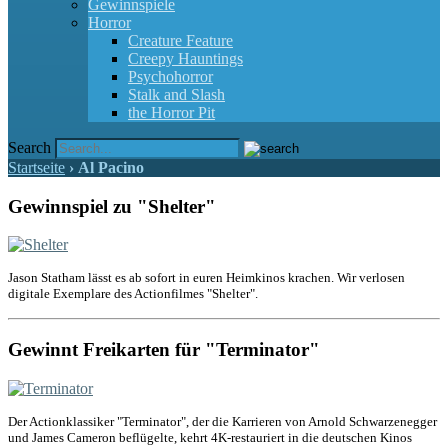
Gewinnspiele
Horror
Creature Feature
Creepy Hauntings
Psychohorror
Stalk and Slash
the Horror Pit
Search
Startseite
›
Al Pacino
Gewinnspiel zu "Shelter"
Jason Statham lässt es ab sofort in euren Heimkinos krachen. Wir verlosen
digitale Exemplare des Actionfilmes "Shelter".
Gewinnt Freikarten für "Terminator"
Der Actionklassiker "Terminator", der die Karrieren von Arnold Schwarzenegger
und James Cameron beflügelte, kehrt 4K-restauriert in die deutschen Kinos