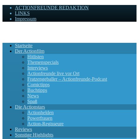
ACTIONFREUNDE REDAKTION
LINKS
Impressum
Actionfreunde
Wir zelebrieren Actionfilme, die rocken!
Startseite
Der Actionfilm
Hitlisten
Themenspecials
Interviews
Actionfreunde live vor Ort
Fratzengeballer – Actionfreunde-Podcast
Comictipps
Buchtipps
News
Spaß
Die Actionstars
Actionhelden
Powerfrauen
Action-Regisseure
Reviews
Sonstige Highlights