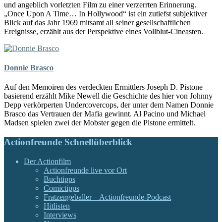
und angeblich vorletzten Film zu einer verzerrten Erinnerung.
„Once Upon A Time… In Hollywood“ ist ein zutiefst subjektiver
Blick auf das Jahr 1969 mitsamt all seiner gesellschaftlichen
Ereignisse, erzählt aus der Perspektive eines Vollblut-Cineasten.
Donnie Brasco
Auf den Memoiren des verdeckten Ermittlers Joseph D. Pistone
basierend erzählt Mike Newell die Geschichte des hier von Johnny
Depp verkörperten Undercovercops, der unter dem Namen Donnie
Brasco das Vertrauen der Mafia gewinnt. Al Pacino und Michael
Madsen spielen zwei der Mobster gegen die Pistone ermittelt.
Actionfreunde Schnellüberblick
Der Actionfilm
Actionfreunde live vor Ort
Buchtipps
Comictipps
Fratzengeballer – Actionfreunde-Podcast
Hitlisten
Interviews