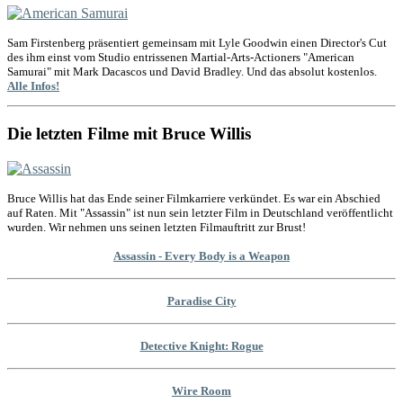
Sam Firstenberg präsentiert gemeinsam mit Lyle Goodwin einen Director's Cut
des ihm einst vom Studio entrissenen Martial-Arts-Actioners "American
Samurai" mit Mark Dacascos und David Bradley. Und das absolut kostenlos.
Alle Infos!
Die letzten Filme mit Bruce Willis
Bruce Willis hat das Ende seiner Filmkarriere verkündet. Es war ein Abschied
auf Raten. Mit "Assassin" ist nun sein letzter Film in Deutschland veröffentlicht
wurden. Wir nehmen uns seinen letzten Filmauftritt zur Brust!
Assassin - Every Body is a Weapon
Paradise City
Detective Knight: Rogue
Wire Room