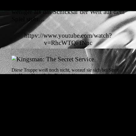
Schritt in einem Plan, bei dem nicht
weniger als das Schicksal der Welt auf dem
Spiel steht…
httpv://www.youtube.com/watch?
v=RhcWTQFfNnc
Diese Truppe weiß noch nicht, worauf sie sich bei Streit
mit Harry Hart (Colin Firth) einlässt
In einer Szene diskutieren Hart und
Valentine alte Agentenfilme, vor allem
James Bond, und kommen überein, dass
ihnen die neuen zu ernst sind. Wo die
Bondserie bereits oft selbstironisch war, da
sind hier allerdings auch die pulpigeren,
schrilleren Filme des Genres, etwa „Our