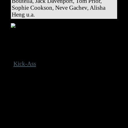
Boutella, Jack Davenport, Tom Prior,
Sophie Cookson, Neve Gachev, Alisha
Heng u.a.
Erneut kooperieren Mark Millar und Matthew Vaughn:
„Kingsman: The Secret Service“
Seitdem Matthew Vaughn Mark Millars
„
Kick-Ass
“ verfilmte, kooperieren der
Regisseur und der Comicautor miteinander,
weshalb Vaughn das Drehbuch zur
neuesten Millar-Adaption parallel zur
Veröffentlichung von dessen „Secret
Service“-Bänden schrieb.
Obwohl sich „Kingsman: The Secret
Service“ in groben Zügen an die Vorlage
hält, so nimmt er doch einige Änderungen