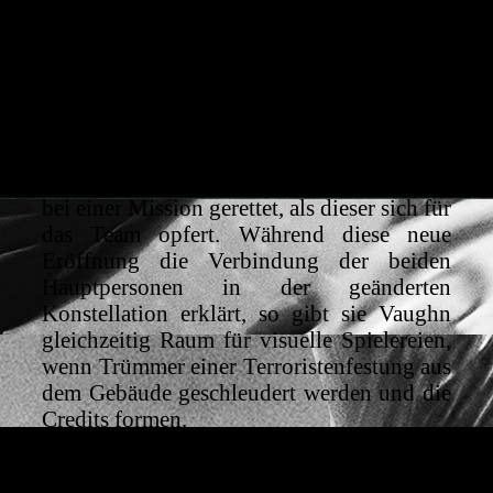
vor. Spezialagent Harry Hart (Colin Firth)
ist zwar immer noch einer Top-Agenten des
Secret Service, deren Mitglieder nach
Personen aus der Artus-Sage benannt sind.
Jedoch ist Hart, Codename Gallahad, nicht
mehr der Onkel des Protagonisten, sondern
wird von dessen Vater, einem Kingsman,
bei einer Mission gerettet, als dieser sich für
das Team opfert. Während diese neue
Eröffnung die Verbindung der beiden
Hauptpersonen in der geänderten
Konstellation erklärt, so gibt sie Vaughn
gleichzeitig Raum für visuelle Spielereien,
wenn Trümmer einer Terroristenfestung aus
dem Gebäude geschleudert werden und die
Credits formen.
Jahre später ist Gary ‘Eggsy‘ Unwin (Taron