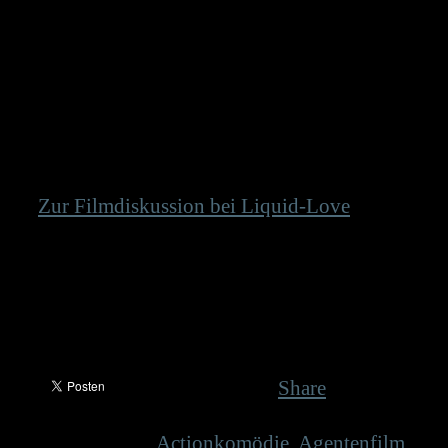
„Kingsman: The Secret Service“ startet am
12. März 2015 in den deutschen Kinos.
© Nils Bothmann (McClane)
Was hältst du von dem Film?
Zur Filmdiskussion bei Liquid-Love
Copyright aller Filmbilder/Label:
20th
Century Fox__
FSK Freigabe:
ab
16__
Geschnitten:
Nein__
Blu Ray/DVD
:
Nein/Nein, ab 12.3.2015 in den deutschen
Kinos
Share
Tagged as:
Actionkomödie
,
Agentenfilm
,