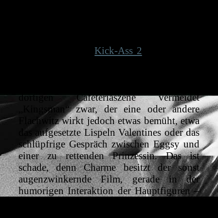
auch sein Nachfolger strahlten da noch
mehr das Gefühl aus, dass die Helden
wirklich zu Schaden kommen könnten.
Ähnlich wie bei „
Kick-Ass 2
“ ist auch der
Humor nicht immer ein hundertprozentiger
Volltreffer: Peinlichen
Körperflüssigkeitsklamauk wie in der
dortigen Cafeteriaszene vermeidet
„Kingsman“ zwar, der eine oder andere
Flachwitz wirkt jedoch etwas bemüht, etwa
das aufgesetzte Lispeln Valentines oder das
schlüpfrige Gespräch zwischen Eggsy und
einer zu rettenden Prinzessin. Das ist
schade, denn Charme besitzt der sonst
augenzwinkernde Film, gerade in der
humorigen Interaktion der Hauptfiguren –
etwa wenn Hart populäre
Veränderungsfilme wie „Nikita“ oder „Die