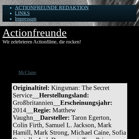
ACTIONFREUNDE REDAKTION
LINKS
Impressum
Actionfreunde
Wir zelebrieren Actionfilme, die rocken!
Kingsman: The Secret Service
By
McClane
• 14. Februar 2015
Originaltitel:
Kingsman: The Secret
Service__
Herstellungsland:
Großbritannien__
Erscheinungsjahr:
2014__
Regie:
Matthew
Vaughn__
Darsteller:
Taron Egerton,
Colin Firth, Samuel L. Jackson, Mark
Hamill, Mark Strong, Michael Caine, Sofia