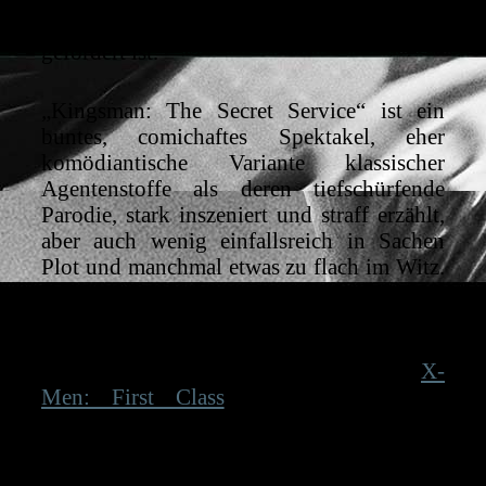
Sachen Agilität und weniger darstellerisch
gefordert ist.
„Kingsman: The Secret Service“ ist ein
buntes, comichaftes Spektakel, eher
komödiantische Variante klassischer
Agentenstoffe als deren tiefschürfende
Parodie, stark inszeniert und straff erzählt,
aber auch wenig einfallsreich in Sachen
Plot und manchmal etwas zu flach im Witz.
Das ist zwar immer noch kurzweilige
Unterhaltung mit einem starken Colin
Firth, nach Matthew Vaughns Hattrick mit
„Der Sternwanderer“, „Kick-Ass“ und „
X-
Men: First Class
“ schon ein kleiner
Rückschritt.