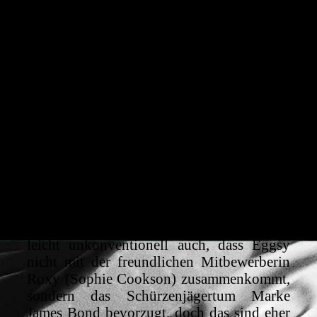
parodierten Formats heraus (wie es etwa
„Kick-Ass“ mit den Superhelden tat),
sondern belässt es bei der amüsanten
komödiantischen Überspitzung, die aber
auch nicht mehr als das ist.
Doch so ironisch-charmant der Film dabei,
so bekannt ist dann doch der Plot: Der
unkonventionelle Rekrut hat
Schwierigkeiten sich einzufinden, muss den
einen oder anderen Tiefschlag einstecken
und rettet am Ende doch den Tag. Die eine
oder andere kleine Überraschung, was das
Schicksal mancher Figur angeht, ist dabei,
leicht unkonventionell auch, dass Eggsy
nicht mit der freundlichen Mitbewerberin
Roxy (Sophie Cookson) zusammenkommt,
sondern das Schürzenjägertum Marke
James Bond bevorzugt, doch das sind eher