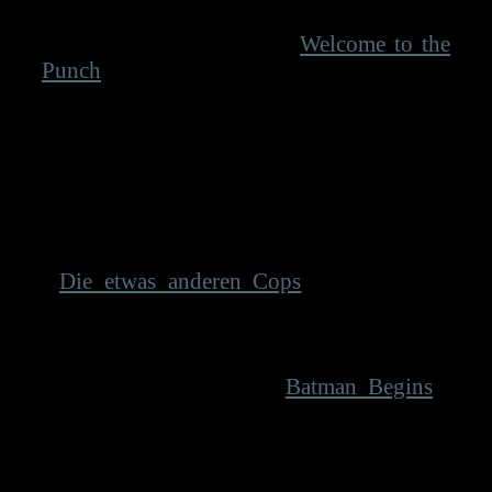
ist die Rolle des mal wieder stark
spielenden Mark Strong („
Welcome to the
Punch
“), doch am besten kommt hier klar
Colin Firth („Devil’s Knot“) raus, dem man
den Harter-Mann-Part kaum zugetraut
hatte, der aber einen glänzenden Brit-
Agenten gibt. Ein kleiner Schwachpunkt
dagegen ist der okaye, aber etwas
austauschbare und bubihafte Taron Egerton
(„Testament of Youth“). Samuel L. Jackson
(„
Die etwas anderen Cops
“) hat sichtlich
Spaß an seiner Rolle, muss aber aufpassen
nie zu lächerlich zu wirken – eine Gefahr,
in die ihn das Drehbuch immer wieder
bringt. Michael Caine („
Batman Begins
“)
bietet Edelsupport, Sophie Cookson
(„Moonfleet“) schlägt sich gut in dem
Männerhaufen, während Sofia Boutella
(„Monsters: Dark Continent“) dann doch in