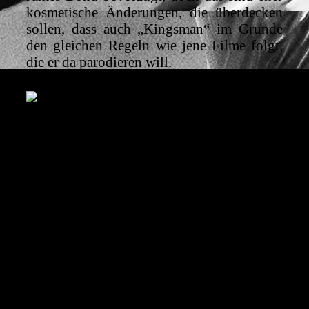
kosmetische Änderungen, die überdecken
sollen, dass auch „Kingsman“ im Grunde
den gleichen Regeln wie jene Filme folgt,
die er da parodieren will.
Harry führt Gary ‘Eggsy‘ Unwin (Taron Egerton) als
Rekruten ein
Andrerseits kann Matthew Vaughns neues
Werk als einfallsreiches Rambazamba
punkten und ist obendrein dramaturgisch
sogar etwas besser und straffer als die
Vorlage: Ausbildungsplot und Valentines
Schachzüge wechseln sich ab, so dass
keiner der beiden Handlungsstränge zu sehr
in den Hintergrund tritt und zwischendrin
sind immer wieder Actionszenen als