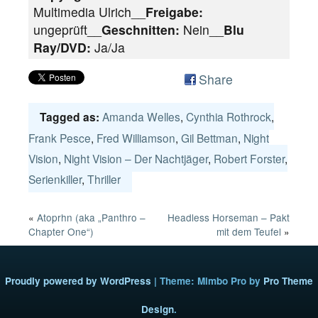
Multimedia Ulrich__
Freigabe:
ungeprüft__
Geschnitten:
Nein__
Blu
Ray/DVD:
Ja/Ja
Share
Amanda Welles
,
Cynthia Rothrock
,
Tagged as:
Frank Pesce
,
Fred Williamson
,
Gil Bettman
,
Night
Vision
,
Night Vision – Der Nachtjäger
,
Robert Forster
,
Serienkiller
,
Thriller
«
Atoprhn (aka „Panthro –
Headless Horseman – Pakt
Chapter One“)
mit dem Teufel
»
Proudly powered by WordPress
|
Theme: Mimbo Pro by
Pro Theme
Design
.