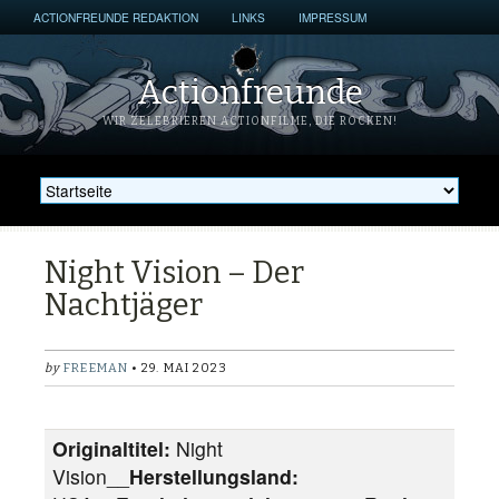
ACTIONFREUNDE REDAKTION
LINKS
IMPRESSUM
Actionfreunde
WIR ZELEBRIEREN ACTIONFILME, DIE ROCKEN!
Night Vision – Der
Nachtjäger
by
FREEMAN
• 29. MAI 2023
Originaltitel:
Night
Vision__
Herstellungsland: