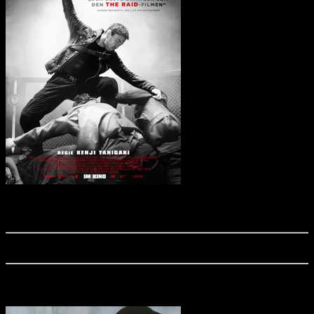
"The Furious", ein famoser Actionreißer mit furioser Martial-Arts-Action, startet
aktuell in den deutschen Kinos! Wir verraten euch, was der Actionfilm drauf hat!
Das Copyright unserer Wallpaper liegt bei Capelight Pictures
Actionfreunde vor Ort: Martial-Arts-Stars in Köln