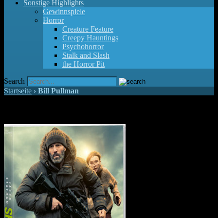
Sonstige Highlights
Gewinnspiele
Horror
Creature Feature
Creepy Hauntings
Psychohorror
Stalk and Slash
the Horror Pit
Search
Startseite
›
Bill Pullman
Gewinnspiel zu "Shelter"