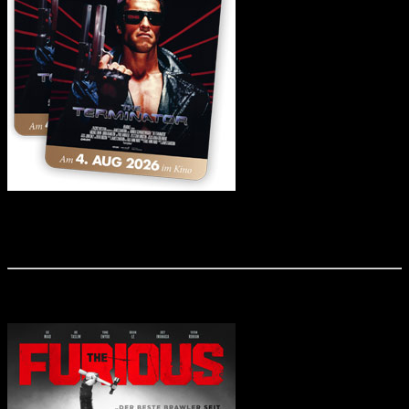
Der Actionklassiker "Terminator", der die Karrieren von Arnold Schwarzenegger
und James Cameron beflügelte, kehrt 4K-restauriert in die deutschen Kinos
zurück und wir verlosen Freikarten!
Aktuell im Kino: "The Furious"