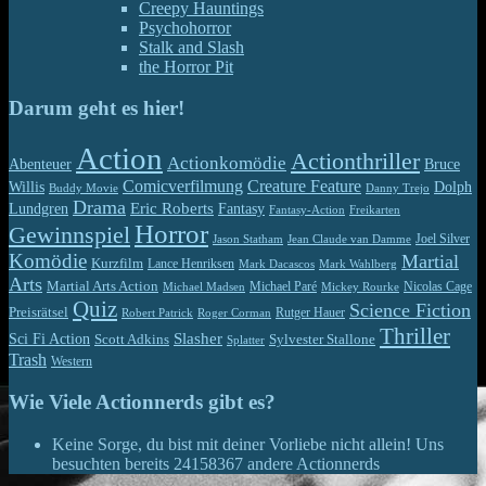
Creepy Hauntings
Psychohorror
Stalk and Slash
the Horror Pit
Darum geht es hier!
Action
Actionthriller
Actionkomödie
Abenteuer
Bruce
Comicverfilmung
Creature Feature
Willis
Dolph
Buddy Movie
Danny Trejo
Drama
Eric Roberts
Lundgren
Fantasy
Fantasy-Action
Freikarten
Horror
Gewinnspiel
Jason Statham
Jean Claude van Damme
Joel Silver
Komödie
Martial
Kurzfilm
Lance Henriksen
Mark Dacascos
Mark Wahlberg
Arts
Martial Arts Action
Michael Paré
Nicolas Cage
Michael Madsen
Mickey Rourke
Quiz
Science Fiction
Preisrätsel
Rutger Hauer
Robert Patrick
Roger Corman
Thriller
Slasher
Sci Fi Action
Scott Adkins
Sylvester Stallone
Splatter
Trash
Western
Wie Viele Actionnerds gibt es?
Keine Sorge, du bist mit deiner Vorliebe nicht allein! Uns
besuchten bereits
24158367
andere Actionnerds