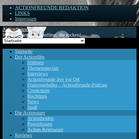
ACTIONFREUNDE REDAKTION
LINKS
Impressum
Actionfreunde
Wir zelebrieren Actionfilme, die rocken!
Startseite
Der Actionfilm
Hitlisten
Themenspecials
Interviews
Actionfreunde live vor Ort
Fratzengeballer – Actionfreunde-Podcast
Comictipps
Buchtipps
News
Spaß
Die Actionstars
Actionhelden
Powerfrauen
Action-Regisseure
Reviews