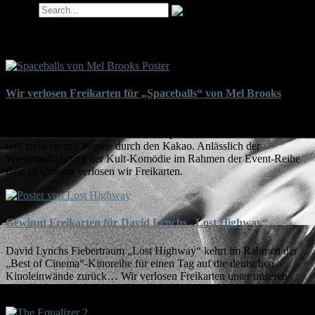
Search
Tag-Archiv für ‘Bill Pullman’
Wir verlosen Freikarten für „Spaceballs“ von Mel Brooks
„Spaceballs“ von Mel Brooks nimmt sich Science-Fiction-Klassiker
wie „Star Wars“, „Alien“ oder „Kampfstern Galactica“ zur Brust
und zieht sie mit Wonne durch den Kakao. Anlässlich der
Wiederaufführung der Kult-Komödie im Rahmen der Event-Reihe
Best of Cinema verlosen wir Freikarten.
Gewinnt Freikarten für David Lynchs „Lost Highway“
David Lynchs Fiebertraum „Lost Highway“ kehrt im Rahmen der
„Best of Cinema“-Kinoreihe für einen Tag auf die deutschen
Kinoleinwände zurück… Wir verlosen Freikarten unter unseren
Lesern.