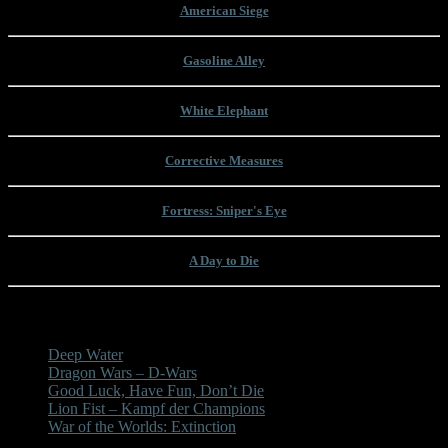
American Siege
Gasoline Alley
White Elephant
Corrective Measures
Fortress: Sniper's Eye
A Day to Die
Unsere letzten Beiträge
Deep Water
Dragon Wars – D-Wars
Good Luck, Have Fun, Don’t Die
Lion Fist – Kampf der Champions
War of the Worlds: Extinction