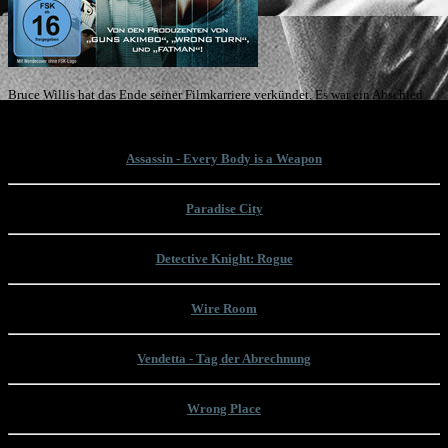
Bruce Willis hat das Ende seiner Filmkarriere verkündet. Es war ein Abschied
auf Raten. Mit "Assassin" ist nun sein letzter Film in Deutschland veröffentlicht
wurden. Wir nehmen uns seinen letzten Filmauftritt zur Brust!
Assassin - Every Body is a Weapon
Paradise City
Detective Knight: Rogue
Wire Room
Vendetta - Tag der Abrechnung
Wrong Place