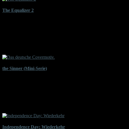
The Equalizer 2
Für „The Equalizer 2“ tat sich das Team aus Regisseur Antoine
Fuqua, Hauptdarsteller Denzel Washington und Drehbuchautor
Richard Wenk erneut zusammen. In der Fortsetzung ist Ex-Agent
Robert McCall nebenberuflich immer noch eine Art rabiater
Sozialarbeiter. Hier wird er in eine Verschwörung hineingezogen,
als seine ehemalige Vorgesetzte in ein Wespennest sticht.
the Sinner (Mini-Serie)
„Aus heiterem Himmel“ ersticht Cora Tannetti (Jessica Biel) in der
2017er Mini-Serie „the Sinner“ eines Tages einen jungen Mann in
aller Öffentlichkeit – woraufhin sich der Police-Detective Harry
Ambrose (Bill Pullman) der Frage nach dem „Warum?“ annimmt.
Hochwertige Psycho-Drama-Mystery-Krimi-Kost nach Petra
Hammesfahrs Bestseller „die Sünderin“…
Independence Day: Wiederkehr