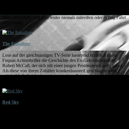
„Anarchie“ basiert auf dem Theaterstück „Cymbeline“ von William
Shakespeare und erzählt von einer tragischen Liebesgeschichte im
Biker-Milieu. Das ist stark besetzt (u.a.: Ethan Hawke, Ed Harris,
Milla Jovovich), will aber leider niemals mitreißen oder richtig Fahrt
aufnehmen.
The Equalizer
Lose auf der gleichnamigen TV-Serie basierend erzählt Antoine
Fuquas Actionthriller die Geschichte des Ex-Geheimdienstlers
Robert McCall, der sich mit einer jungen Prostituierten anfreundet.
Als diese von ihrem Zuhälter krankenhausreif geschlagen wird,
mischt McCall sich ein und startet einen Privatkrieg mit der
russischen Mafia. Zwei Kritiken zum Film.
Red Sky
Fliegerass Butch Masters jagt mit seinen Mannen hinter einer
ölvernichtenden Superwaffe der Iraker her. Bevor sie der Waffe
habhaft werden können, stehen ihnen diverse Scharmützel zu Lande
und in der Luft bevor. Red Sky beweist mal wieder, wie man eine