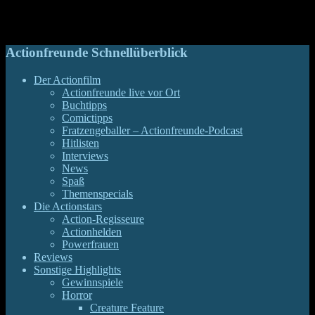
eigentlich simple Story so aufblasen kann, dass sie jedwede
Spannung verliert.
Actionfreunde Schnellüberblick
Der Actionfilm
Actionfreunde live vor Ort
Buchtipps
Comictipps
Fratzengeballer – Actionfreunde-Podcast
Hitlisten
Interviews
News
Spaß
Themenspecials
Die Actionstars
Action-Regisseure
Actionhelden
Powerfrauen
Reviews
Sonstige Highlights
Gewinnspiele
Horror
Creature Feature