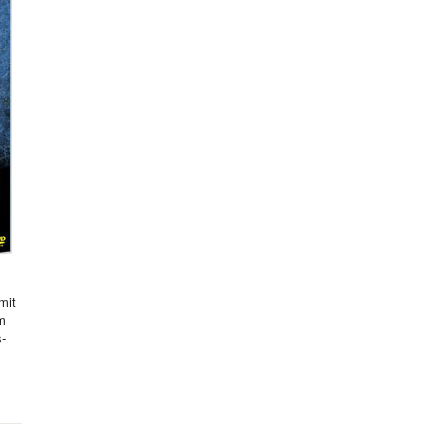
mit
hm
s-