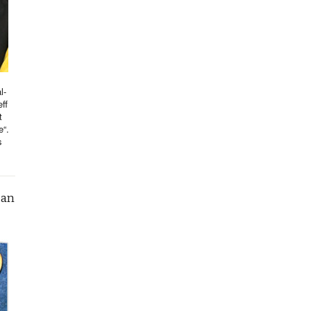
l-
ff
t
e“.
s
can