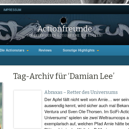
IMPRESSUM
Actionfreunde
WIR ZELEBRIEREN ACTIONFILME, DIE ROCKEN!
Die Actionstars
Reviews
Sonstige Highlights
Tag-Archiv für ‘Damian Lee’
Abraxas – Retter des Universums
Der Apfel fällt nicht weit vom Arnie… wer se
auswendig kennt, wird sicher auch mal Bekan
Ventura und Sven Ole-Thorsen. Im SciFi-Acti
Universums“ spielen sie zwei Weltraumcops 
exemplarisch auf, welchen Pfad Arnie hätte be