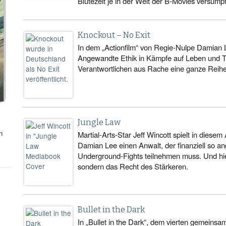
Blütezeit je in der Welt der B-Movies versumpf
Knockout – No Exit
In dem „Actionfilm“ von Regie-Nulpe Damian L
Angewandte Ethik in Kämpfe auf Leben und To
Verantwortlichen aus Rache eine ganze Reihe
Jungle Law
n
Martial-Arts-Star Jeff Wincott spielt in diese
Damian Lee einen Anwalt, der finanziell so an
Underground-Fights teilnehmen muss. Und hier
sondern das Recht des Stärkeren.
Bullet in the Dark
In „Bullet in the Dark“, dem vierten gemeinsa