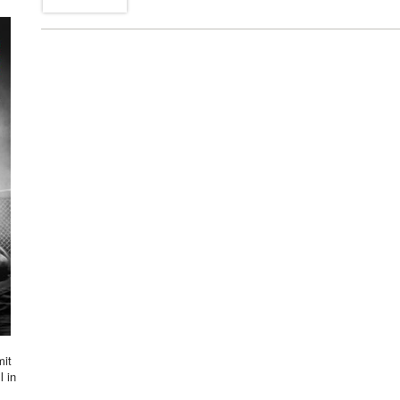
mit
l in