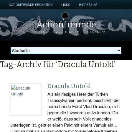
ACTIONFREUNDE REDAKTION
LINKS
IMPRESSUM
Actionfreunde
WIR ZELEBRIEREN ACTIONFILME, DIE ROCKEN!
Tag-Archiv für ‘Dracula Untold’
Dracula Untold
Als ein riesiges Heer der Türken
Transsylvanien bedroht, beschließt der
herrschende Fürst Vlad Draculea, sich
gegen die Invasoren aufzulehnen. Da
er weiß, dass sein Volk gnadenlos
unterlegen ist, geht er einen Pakt mit einem Vampir ein…
Dracula mal als Fantasy-Story mit Superhelden-Anleihen.