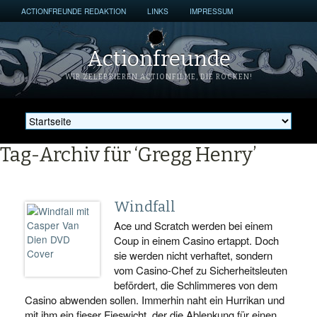
ACTIONFREUNDE REDAKTION
LINKS
IMPRESSUM
Actionfreunde
WIR ZELEBRIEREN ACTIONFILME, DIE ROCKEN!
Tag-Archiv für ‘Gregg Henry’
Windfall
Ace und Scratch werden bei einem
Coup in einem Casino ertappt. Doch
sie werden nicht verhaftet, sondern
vom Casino-Chef zu Sicherheitsleuten
befördert, die Schlimmeres von dem
Casino abwenden sollen. Immerhin naht ein Hurrikan und
mit ihm ein fieser Fieswicht, der die Ablenkung für einen