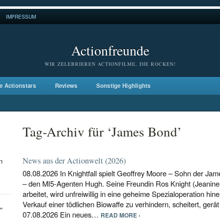
IMPRESSUM
Actionfreunde
WIR ZELEBRIEREN ACTIONFILME, DIE ROCKEN!
e Actionstars
Reviews
Sonstige Highlights
Tag-Archiv für ‘James Bond’
News aus der Actionwelt (2026)
n
08.08.2026 In Knightfall spielt Geoffrey Moore – Sohn der J
– den MI5-Agenten Hugh. Seine Freundin Ros Knight (Jeanine N
arbeitet, wird unfreiwillig in eine geheime Spezialoperation hin
Verkauf einer tödlichen Biowaffe zu verhindern, scheitert, gerä
"
07.08.2026 Ein neues…
READ MORE ›