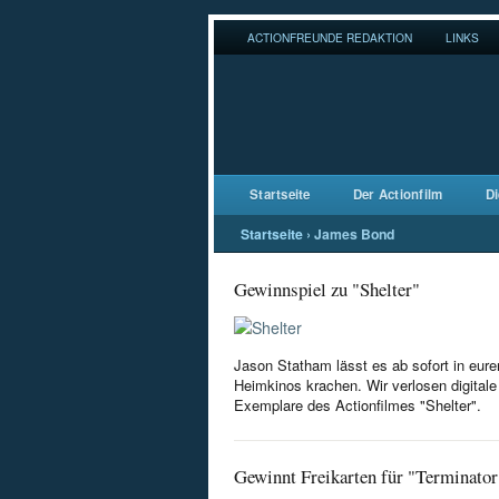
ACTIONFREUNDE REDAKTION
LINKS
Startseite
Der Actionfilm
Di
Startseite
›
James Bond
Gewinnspiel zu "Shelter"
Jason Statham lässt es ab sofort in eure
Heimkinos krachen. Wir verlosen digitale
Exemplare des Actionfilmes "Shelter".
Gewinnt Freikarten für "Terminator