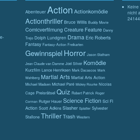
Action
Keine 
Actionkomödie
Abenteuer
nicht 
24144
Actionthriller
Bruce Willis
Buddy Movie
Comicverfilmung
Creature Feature
Danny
Drama
e-
Eric Roberts
Dolph Lundgren
Trejo
Fantasy
Fantasy-Action
Freikarten
Horror
Gewinnspiel
Jason Statham
Komödie
Jean Claude van Damme
Joel Silver
Kurzfilm
Lance Henriksen
Mark Dacascos
Mark
Martial Arts
Martial Arts Action
Wahlberg
Michael Paré
Nicolas
Michael Madsen
Mickey Rourke
Quiz
Preisrätsel
Cage
Robert Patrick
Roger
Science Fiction
Sci Fi
Rutger Hauer
Corman
Slasher
Action
Scott Adkins
Sylvester
Splatter
Thriller
Trash
Stallone
Western