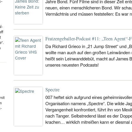
s-
Jahre Bond. Fünf Filme sind in dieser Zeit en
neuen, einen menschlicheren Bond. Wir schau
Vermächtnis und müssen feststellen: Es war n
l-
ff
t
Fratzengeballer-Podcast #11: „Teen Agent“-F
e“.
Da Richard Grieco in „21 Jump Street“ und „Boo
s
wollte man auch auf den großen Leinwänden 
heißt sein Leinwanddebüt, macht auf James 
unseres neuesten Podcasts!
Spectre
007 heftet sich aufgrund eines geheimnisvolle
mit
hm
Organisation namens „Spectre“. Die wilde Jagd
s-
Vergangenheit konfrontiert, führt ihn von Me
nach Tanger. Selbstredend lässt es der Doppel
krachen… wirklich mitreißen kann er diesmal al