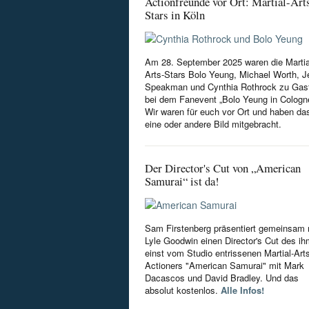
Actionfreunde vor Ort: Martial-Art
Stars in Köln
Am 28. September 2025 waren die Martia
Arts-Stars Bolo Yeung, Michael Worth, Je
Speakman und Cynthia Rothrock zu Gas
bei dem Fanevent „Bolo Yeung in Cologn
Wir waren für euch vor Ort und haben da
eine oder andere Bild mitgebracht.
Der Director's Cut von „American
Samurai“ ist da!
Sam Firstenberg präsentiert gemeinsam 
Lyle Goodwin einen Director's Cut des i
einst vom Studio entrissenen Martial-Art
Actioners "American Samurai" mit Mark
Dacascos und David Bradley. Und das
absolut kostenlos.
Alle Infos!